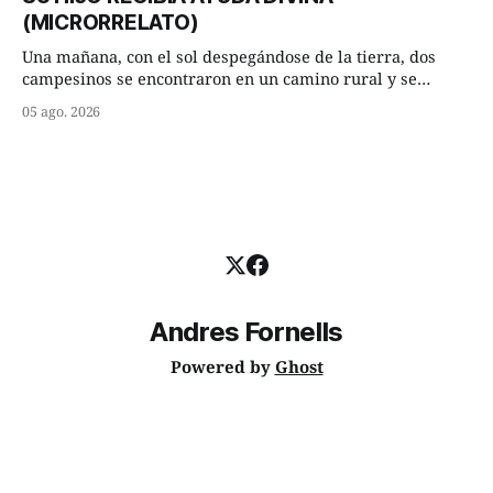
consejero, que era muy prudente y astuto le respondió de
(MICRORRELATO)
inmediato:
Una mañana, con el sol despegándose de la tierra, dos
campesinos se encontraron en un camino rural y se
detuvieron un momento a hablar. —¿Vienes de regar las
05 ago. 2026
remolachas, Manuel? —quiso saber uno. —Eso acabo de
hacer, Paco. ¿Cómo va ese maíz tuyo? --se interesó el otro.
—De momento mejor
Andres Fornells
Powered by
Ghost