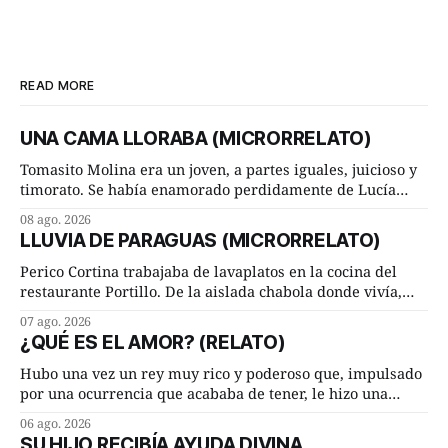
READ MORE
UNA CAMA LLORABA (MICRORRELATO)
Tomasito Molina era un joven, a partes iguales, juicioso y
timorato. Se había enamorado perdidamente de Lucía
Arriate y ella le correspondía. En los placeres de cama, a
08 ago. 2026
ambos les iba de maravilla. Pero mantenían absoluta
LLUVIA DE PARAGUAS (MICRORRELATO)
discrepancia en un deseo ineluctable por parte de ella.
Lucía Arriate quería que ellos
Perico Cortina trabajaba de lavaplatos en la cocina del
restaurante Portillo. De la aislada chabola donde vivía,
hasta su lugar de trabajo y viceversa le significaban tres
07 ago. 2026
cuarto de hora andando a buen paso. Cierta noche,
¿QUÉ ES EL AMOR? (RELATO)
terminada su jornada laboral caminaba él hacía su mísera
morada cundo comenzó a llover
Hubo una vez un rey muy rico y poderoso que, impulsado
por una ocurrencia que acababa de tener, le hizo una
inesperada pregunta al más sabio de sus consejeros: —
06 ago. 2026
Dime, hombre sabio, ¿qué es el amor según tú? Su
SU HIJO RECIBÍA AYUDA DIVINA