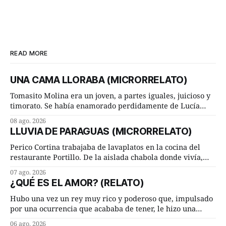
READ MORE
UNA CAMA LLORABA (MICRORRELATO)
Tomasito Molina era un joven, a partes iguales, juicioso y
timorato. Se había enamorado perdidamente de Lucía
Arriate y ella le correspondía. En los placeres de cama, a
08 ago. 2026
ambos les iba de maravilla. Pero mantenían absoluta
LLUVIA DE PARAGUAS (MICRORRELATO)
discrepancia en un deseo ineluctable por parte de ella.
Lucía Arriate quería que ellos
Perico Cortina trabajaba de lavaplatos en la cocina del
restaurante Portillo. De la aislada chabola donde vivía,
hasta su lugar de trabajo y viceversa le significaban tres
07 ago. 2026
cuarto de hora andando a buen paso. Cierta noche,
¿QUÉ ES EL AMOR? (RELATO)
terminada su jornada laboral caminaba él hacía su mísera
morada cundo comenzó a llover
Hubo una vez un rey muy rico y poderoso que, impulsado
por una ocurrencia que acababa de tener, le hizo una
inesperada pregunta al más sabio de sus consejeros: —
06 ago. 2026