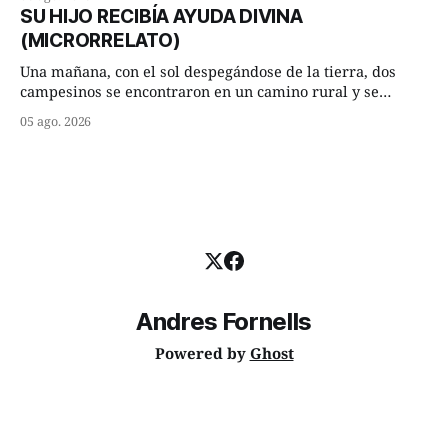
Dime, hombre sabio, ¿qué es el amor según tú? Su
SU HIJO RECIBÍA AYUDA DIVINA
consejero, que era muy prudente y astuto le respondió de
(MICRORRELATO)
inmediato:
Una mañana, con el sol despegándose de la tierra, dos
campesinos se encontraron en un camino rural y se
detuvieron un momento a hablar. —¿Vienes de regar las
05 ago. 2026
remolachas, Manuel? —quiso saber uno. —Eso acabo de
hacer, Paco. ¿Cómo va ese maíz tuyo? --se interesó el otro.
—De momento mejor
Andres Fornells
Powered by
Ghost