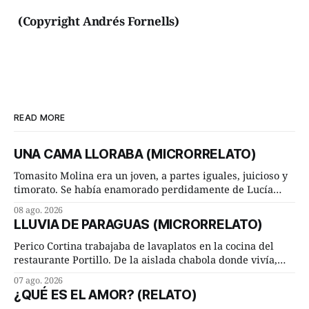
(Copyright Andrés Fornells)
READ MORE
UNA CAMA LLORABA (MICRORRELATO)
Tomasito Molina era un joven, a partes iguales, juicioso y
timorato. Se había enamorado perdidamente de Lucía
Arriate y ella le correspondía. En los placeres de cama, a
08 ago. 2026
ambos les iba de maravilla. Pero mantenían absoluta
LLUVIA DE PARAGUAS (MICRORRELATO)
discrepancia en un deseo ineluctable por parte de ella.
Lucía Arriate quería que ellos
Perico Cortina trabajaba de lavaplatos en la cocina del
restaurante Portillo. De la aislada chabola donde vivía,
hasta su lugar de trabajo y viceversa le significaban tres
07 ago. 2026
cuarto de hora andando a buen paso. Cierta noche,
¿QUÉ ES EL AMOR? (RELATO)
terminada su jornada laboral caminaba él hacía su mísera