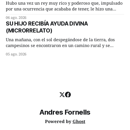
morada cundo comenzó a llover
Hubo una vez un rey muy rico y poderoso que, impulsado
por una ocurrencia que acababa de tener, le hizo una
inesperada pregunta al más sabio de sus consejeros: —
06 ago. 2026
Dime, hombre sabio, ¿qué es el amor según tú? Su
SU HIJO RECIBÍA AYUDA DIVINA
consejero, que era muy prudente y astuto le respondió de
(MICRORRELATO)
inmediato:
Una mañana, con el sol despegándose de la tierra, dos
campesinos se encontraron en un camino rural y se
detuvieron un momento a hablar. —¿Vienes de regar las
05 ago. 2026
remolachas, Manuel? —quiso saber uno. —Eso acabo de
hacer, Paco. ¿Cómo va ese maíz tuyo? --se interesó el otro.
—De momento mejor
Andres Fornells
Powered by
Ghost