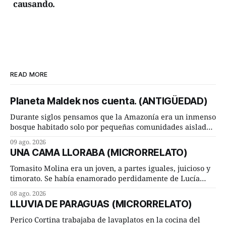
causando.
READ MORE
Planeta Maldek nos cuenta. (ANTIGÜEDAD)
Durante siglos pensamos que la Amazonía era un inmenso
bosque habitado solo por pequeñas comunidades aisladas.
Hoy, la ciencia acaba de demostrar que esa historia estaba
09 ago. 2026
incompleta. Un equipo internacional de arqueólogos,
UNA CAMA LLORABA (MICRORRELATO)
liderado por el investigador finlandés Martti Pärssinen,
de la Universidad de Helsinki, junto con especialistas de
Tomasito Molina era un joven, a partes iguales, juicioso y
Brasil y
timorato. Se había enamorado perdidamente de Lucía
Arriate y ella le correspondía. En los placeres de cama, a
08 ago. 2026
ambos les iba de maravilla. Pero mantenían absoluta
LLUVIA DE PARAGUAS (MICRORRELATO)
discrepancia en un deseo ineluctable por parte de ella.
Lucía Arriate quería que ellos
Perico Cortina trabajaba de lavaplatos en la cocina del