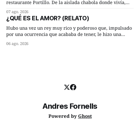
restaurante Portillo. De la aislada chabola donde vivía,
hasta su lugar de trabajo y viceversa le significaban tres
07 ago. 2026
cuarto de hora andando a buen paso. Cierta noche,
¿QUÉ ES EL AMOR? (RELATO)
terminada su jornada laboral caminaba él hacía su mísera
morada cundo comenzó a llover
Hubo una vez un rey muy rico y poderoso que, impulsado
por una ocurrencia que acababa de tener, le hizo una
inesperada pregunta al más sabio de sus consejeros: —
06 ago. 2026
Dime, hombre sabio, ¿qué es el amor según tú? Su
consejero, que era muy prudente y astuto le respondió de
inmediato:
Andres Fornells
Powered by
Ghost