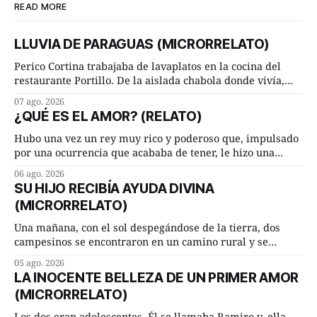
READ MORE
LLUVIA DE PARAGUAS (MICRORRELATO)
Perico Cortina trabajaba de lavaplatos en la cocina del
restaurante Portillo. De la aislada chabola donde vivía,
hasta su lugar de trabajo y viceversa le significaban tres
07 ago. 2026
cuarto de hora andando a buen paso. Cierta noche,
¿QUÉ ES EL AMOR? (RELATO)
terminada su jornada laboral caminaba él hacía su mísera
morada cundo comenzó a llover
Hubo una vez un rey muy rico y poderoso que, impulsado
por una ocurrencia que acababa de tener, le hizo una
inesperada pregunta al más sabio de sus consejeros: —
06 ago. 2026
Dime, hombre sabio, ¿qué es el amor según tú? Su
SU HIJO RECIBÍA AYUDA DIVINA
consejero, que era muy prudente y astuto le respondió de
(MICRORRELATO)
inmediato:
Una mañana, con el sol despegándose de la tierra, dos
campesinos se encontraron en un camino rural y se
detuvieron un momento a hablar. —¿Vienes de regar las
05 ago. 2026
remolachas, Manuel? —quiso saber uno. —Eso acabo de
LA INOCENTE BELLEZA DE UN PRIMER AMOR
hacer, Paco. ¿Cómo va ese maíz tuyo? --se interesó el otro.
(MICRORRELATO)
—De momento mejor
Los dos eran adolescentes. Él se llamaba Ramiro y, ella,