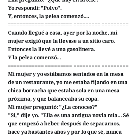
Yo respondí: "Polvo".
Y, entonces, la pelea comenzó....
============ ========= ========= =========
Cuando llegué a casa, ayer por la noche, mi
mujer exigió que la llevase a un sitio caro.
Entonces la llevé a una gasolinera.
Y la pelea comenzó...
============ ========= ========= =========
Mi mujer y yo estábamos sentados en la mesa
de un restaurante, yo me estaba fijando en una
chica borracha que estaba sola en una mesa
próxima, y que balanceaba su copa.
Mi mujer preguntó: "¿La conoces?"
"Sí," dije yo. "Ella es una antigua novia mía... Sé
que empezó a beber después de separarnos,
hace ya bastantes años y por lo que sé, nunca