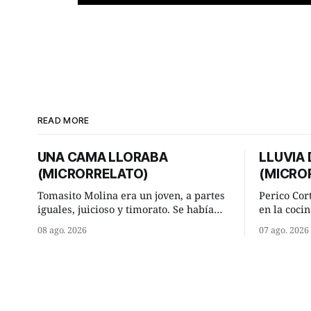
READ MORE
UNA CAMA LLORABA
LLUVIA
(MICRORRELATO)
(MICRO
Tomasito Molina era un joven, a partes
Perico Cor
iguales, juicioso y timorato. Se había
en la cocin
enamorado perdidamente de Lucía
la aislada
08 ago. 2026
07 ago. 2026
Arriate y ella le correspondía. En los
lugar de tr
placeres de cama, a ambos les iba de
significab
maravilla. Pero mantenían absoluta
andando a buen p
discrepancia en un deseo ineluctable
terminada 
por parte de ella. Lucía Arriate quería
él hacía s
que ellos
comenzó a 