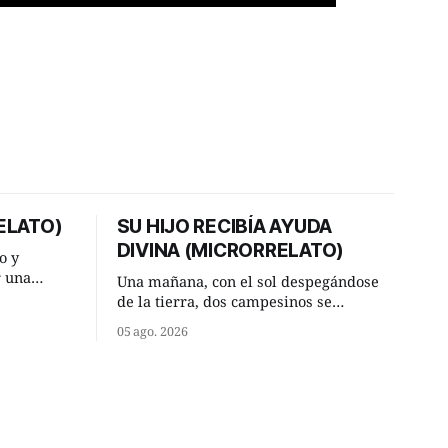
ELATO)
SU HIJO RECIBÍA AYUDA
DIVINA (MICRORRELATO)
o y
r una
Una mañana, con el sol despegándose
ner, le
de la tierra, dos campesinos se
a al más
encontraron en un camino rural y se
05 ago. 2026
detuvieron un momento a hablar. —
or según
¿Vienes de regar las remolachas,
Manuel? —quiso saber uno. —Eso
diato:
acabo de hacer, Paco. ¿Cómo va ese
maíz tuyo? --se interesó el otro. —De
momento mejor