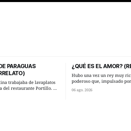
 DE PARAGUAS
¿QUÉ ES EL AMOR? (R
RRELATO)
Hubo una vez un rey muy ric
poderoso que, impulsado po
tina trabajaba de lavaplatos
ocurrencia que acababa de te
a del restaurante Portillo. De
06 ago. 2026
hizo una inesperada pregunt
 chabola donde vivía, hasta su
sabio de sus consejeros: —Dime,
abajo y viceversa le
hombre sabio, ¿qué es el am
an tres cuarto de hora
tú? Su consejero, que era muy prudente
aso. Cierta noche,
y astuto le respondió de inme
su jornada laboral caminaba
u mísera morada cundo
llover