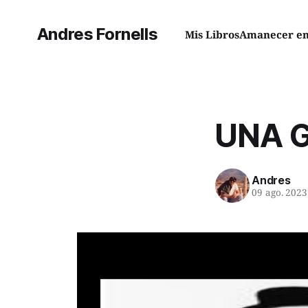
Andres Fornells
Mis Libros
Amanecer en 
UNA G
Andres
09 ago. 2023