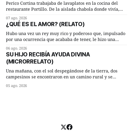
Lucía Arriate quería que ellos
Perico Cortina trabajaba de lavaplatos en la cocina del
restaurante Portillo. De la aislada chabola donde vivía,
hasta su lugar de trabajo y viceversa le significaban tres
07 ago. 2026
cuarto de hora andando a buen paso. Cierta noche,
¿QUÉ ES EL AMOR? (RELATO)
terminada su jornada laboral caminaba él hacía su mísera
morada cundo comenzó a llover
Hubo una vez un rey muy rico y poderoso que, impulsado
por una ocurrencia que acababa de tener, le hizo una
inesperada pregunta al más sabio de sus consejeros: —
06 ago. 2026
Dime, hombre sabio, ¿qué es el amor según tú? Su
SU HIJO RECIBÍA AYUDA DIVINA
consejero, que era muy prudente y astuto le respondió de
(MICRORRELATO)
inmediato:
Una mañana, con el sol despegándose de la tierra, dos
campesinos se encontraron en un camino rural y se
detuvieron un momento a hablar. —¿Vienes de regar las
05 ago. 2026
remolachas, Manuel? —quiso saber uno. —Eso acabo de
hacer, Paco. ¿Cómo va ese maíz tuyo? --se interesó el otro.
—De momento mejor