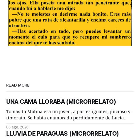
READ MORE
UNA CAMA LLORABA (MICRORRELATO)
Tomasito Molina era un joven, a partes iguales, juicioso y
timorato. Se había enamorado perdidamente de Lucía
Arriate y ella le correspondía. En los placeres de cama, a
08 ago. 2026
ambos les iba de maravilla. Pero mantenían absoluta
LLUVIA DE PARAGUAS (MICRORRELATO)
discrepancia en un deseo ineluctable por parte de ella.