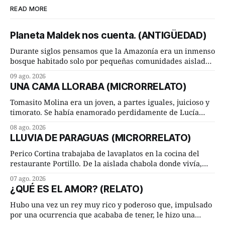
READ MORE
Planeta Maldek nos cuenta. (ANTIGÜEDAD)
Durante siglos pensamos que la Amazonía era un inmenso
bosque habitado solo por pequeñas comunidades aisladas.
Hoy, la ciencia acaba de demostrar que esa historia estaba
09 ago. 2026
incompleta. Un equipo internacional de arqueólogos,
UNA CAMA LLORABA (MICRORRELATO)
liderado por el investigador finlandés Martti Pärssinen,
de la Universidad de Helsinki, junto con especialistas de
Tomasito Molina era un joven, a partes iguales, juicioso y
Brasil y
timorato. Se había enamorado perdidamente de Lucía
Arriate y ella le correspondía. En los placeres de cama, a
08 ago. 2026
ambos les iba de maravilla. Pero mantenían absoluta
LLUVIA DE PARAGUAS (MICRORRELATO)
discrepancia en un deseo ineluctable por parte de ella.
Lucía Arriate quería que ellos
Perico Cortina trabajaba de lavaplatos en la cocina del
restaurante Portillo. De la aislada chabola donde vivía,
hasta su lugar de trabajo y viceversa le significaban tres
07 ago. 2026
cuarto de hora andando a buen paso. Cierta noche,
¿QUÉ ES EL AMOR? (RELATO)
terminada su jornada laboral caminaba él hacía su mísera
morada cundo comenzó a llover
Hubo una vez un rey muy rico y poderoso que, impulsado
por una ocurrencia que acababa de tener, le hizo una
inesperada pregunta al más sabio de sus consejeros: —