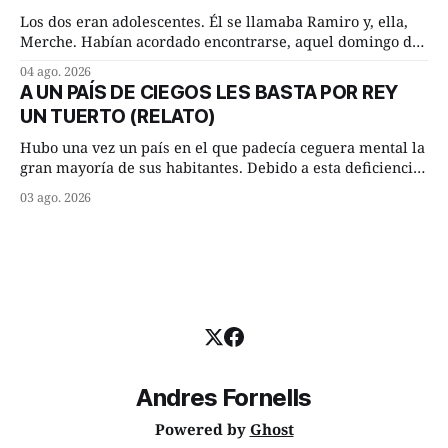
Los dos eran adolescentes. Él se llamaba Ramiro y, ella,
Merche. Habían acordado encontrarse, aquel domingo de
verano, a las ocho de la mañana en “La Herradura”. Un
04 ago. 2026
lugar del río que debía este nombre a la pronunciada
A UN PAÍS DE CIEGOS LES BASTA POR REY
curva que la corriente fluvial presentaba en aquel punto.
UN TUERTO (RELATO)
Habían dispuesto que
Hubo una vez un país en el que padecía ceguera mental la
gran mayoría de sus habitantes. Debido a esta deficiencia,
multitud de ciegos mentales valiéndose de ser muy
03 ago. 2026
superiores en número a los que no padecían ninguna
dificultad visual, decidieron que, para gobernar sus vidas
bastaría y sobraría con
Andres Fornells
Powered by
Ghost