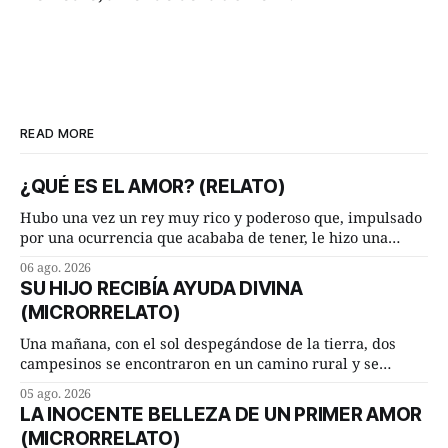
READ MORE
¿QUÉ ES EL AMOR? (RELATO)
Hubo una vez un rey muy rico y poderoso que, impulsado
por una ocurrencia que acababa de tener, le hizo una
inesperada pregunta al más sabio de sus consejeros: —
06 ago. 2026
Dime, hombre sabio, ¿qué es el amor según tú? Su
SU HIJO RECIBÍA AYUDA DIVINA
consejero, que era muy prudente y astuto le respondió de
(MICRORRELATO)
inmediato:
Una mañana, con el sol despegándose de la tierra, dos
campesinos se encontraron en un camino rural y se
detuvieron un momento a hablar. —¿Vienes de regar las
05 ago. 2026
remolachas, Manuel? —quiso saber uno. —Eso acabo de
LA INOCENTE BELLEZA DE UN PRIMER AMOR
hacer, Paco. ¿Cómo va ese maíz tuyo? --se interesó el otro.
(MICRORRELATO)
—De momento mejor