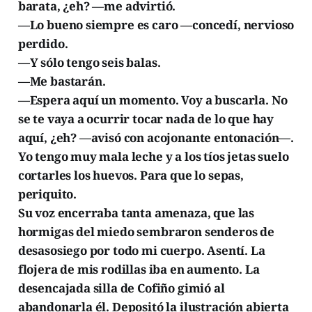
barata, ¿eh? —me advirtió.
—Lo bueno siempre es caro —concedí, nervioso
perdido.
—Y sólo tengo seis balas.
—Me bastarán.
—Espera aquí un momento. Voy a buscarla. No
se te vaya a ocurrir tocar nada de lo que hay
aquí, ¿eh? —avisó con acojonante entonación—.
Yo tengo muy mala leche y a los tíos jetas suelo
cortarles los huevos. Para que lo sepas,
periquito.
Su voz encerraba tanta amenaza, que las
hormigas del miedo sembraron senderos de
desasosiego por todo mi cuerpo. Asentí. La
flojera de mis rodillas iba en aumento. La
desencajada silla de Cofiño gimió al
abandonarla él. Depositó la ilustración abierta