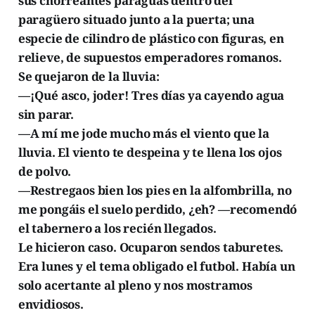
sus chorreantes paraguas dentro del
paragüero situado junto a la puerta; una
especie de cilindro de plástico con figuras, en
relieve, de supuestos emperadores romanos.
Se quejaron de la lluvia:
—¡Qué asco, joder! Tres días ya cayendo agua
sin parar.
—A mí me jode mucho más el viento que la
lluvia. El viento te despeina y te llena los ojos
de polvo.
—Restregaos bien los pies en la alfombrilla, no
me pongáis el suelo perdido, ¿eh? —recomendó
el tabernero a los recién llegados.
Le hicieron caso. Ocuparon sendos taburetes.
Era lunes y el tema obligado el futbol. Había un
solo acertante al pleno y nos mostramos
envidiosos.