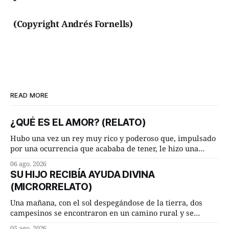
(Copyright Andrés Fornells)
READ MORE
¿QUÉ ES EL AMOR? (RELATO)
Hubo una vez un rey muy rico y poderoso que, impulsado
por una ocurrencia que acababa de tener, le hizo una
inesperada pregunta al más sabio de sus consejeros: —
06 ago. 2026
Dime, hombre sabio, ¿qué es el amor según tú? Su
SU HIJO RECIBÍA AYUDA DIVINA
consejero, que era muy prudente y astuto le respondió de
(MICRORRELATO)
inmediato:
Una mañana, con el sol despegándose de la tierra, dos
campesinos se encontraron en un camino rural y se
detuvieron un momento a hablar. —¿Vienes de regar las
05 ago. 2026