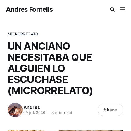
Andres Fornells
MICRORRELATO
UN ANCIANO
NECESITABA QUE
ALGUIEN LO
ESCUCHASE
(MICRORRELATO)
Andres
Share
09 jul. 2026
—
3 min read