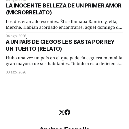
remolachas, Manuel? —quiso saber uno. —Eso acabo de
LA INOCENTE BELLEZA DE UN PRIMER AMOR
hacer, Paco. ¿Cómo va ese maíz tuyo? --se interesó el otro.
(MICRORRELATO)
—De momento mejor
Los dos eran adolescentes. Él se llamaba Ramiro y, ella,
Merche. Habían acordado encontrarse, aquel domingo de
verano, a las ocho de la mañana en “La Herradura”. Un
04 ago. 2026
lugar del río que debía este nombre a la pronunciada
A UN PAÍS DE CIEGOS LES BASTA POR REY
curva que la corriente fluvial presentaba en aquel punto.
UN TUERTO (RELATO)
Habían dispuesto que
Hubo una vez un país en el que padecía ceguera mental la
gran mayoría de sus habitantes. Debido a esta deficiencia,
multitud de ciegos mentales valiéndose de ser muy
03 ago. 2026
superiores en número a los que no padecían ninguna
dificultad visual, decidieron que, para gobernar sus vidas
bastaría y sobraría con