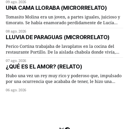
09 ago. 2026
incompleta. Un equipo internacional de arqueólogos,
UNA CAMA LLORABA (MICRORRELATO)
liderado por el investigador finlandés Martti Pärssinen,
de la Universidad de Helsinki, junto con especialistas de
Tomasito Molina era un joven, a partes iguales, juicioso y
Brasil y
timorato. Se había enamorado perdidamente de Lucía
Arriate y ella le correspondía. En los placeres de cama, a
08 ago. 2026
ambos les iba de maravilla. Pero mantenían absoluta
LLUVIA DE PARAGUAS (MICRORRELATO)
discrepancia en un deseo ineluctable por parte de ella.
Lucía Arriate quería que ellos
Perico Cortina trabajaba de lavaplatos en la cocina del
restaurante Portillo. De la aislada chabola donde vivía,
hasta su lugar de trabajo y viceversa le significaban tres
07 ago. 2026
cuarto de hora andando a buen paso. Cierta noche,
¿QUÉ ES EL AMOR? (RELATO)
terminada su jornada laboral caminaba él hacía su mísera
morada cundo comenzó a llover
Hubo una vez un rey muy rico y poderoso que, impulsado
por una ocurrencia que acababa de tener, le hizo una
inesperada pregunta al más sabio de sus consejeros: —
06 ago. 2026
Dime, hombre sabio, ¿qué es el amor según tú? Su
consejero, que era muy prudente y astuto le respondió de
inmediato: