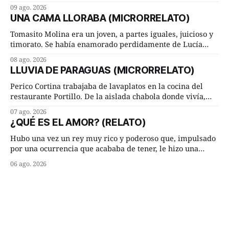
Hoy, la ciencia acaba de demostrar que esa historia estaba
09 ago. 2026
incompleta. Un equipo internacional de arqueólogos,
UNA CAMA LLORABA (MICRORRELATO)
liderado por el investigador finlandés Martti Pärssinen,
de la Universidad de Helsinki, junto con especialistas de
Tomasito Molina era un joven, a partes iguales, juicioso y
Brasil y
timorato. Se había enamorado perdidamente de Lucía
Arriate y ella le correspondía. En los placeres de cama, a
08 ago. 2026
ambos les iba de maravilla. Pero mantenían absoluta
LLUVIA DE PARAGUAS (MICRORRELATO)
discrepancia en un deseo ineluctable por parte de ella.
Lucía Arriate quería que ellos
Perico Cortina trabajaba de lavaplatos en la cocina del
restaurante Portillo. De la aislada chabola donde vivía,
hasta su lugar de trabajo y viceversa le significaban tres
07 ago. 2026
cuarto de hora andando a buen paso. Cierta noche,
¿QUÉ ES EL AMOR? (RELATO)
terminada su jornada laboral caminaba él hacía su mísera
morada cundo comenzó a llover
Hubo una vez un rey muy rico y poderoso que, impulsado
por una ocurrencia que acababa de tener, le hizo una
inesperada pregunta al más sabio de sus consejeros: —
06 ago. 2026
Dime, hombre sabio, ¿qué es el amor según tú? Su
consejero, que era muy prudente y astuto le respondió de
inmediato: