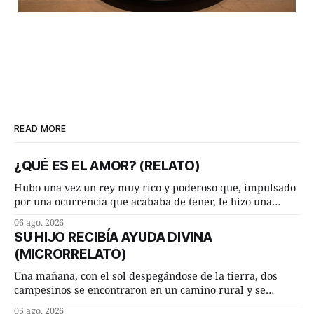
READ MORE
¿QUÉ ES EL AMOR? (RELATO)
Hubo una vez un rey muy rico y poderoso que, impulsado
por una ocurrencia que acababa de tener, le hizo una
inesperada pregunta al más sabio de sus consejeros: —
06 ago. 2026
Dime, hombre sabio, ¿qué es el amor según tú? Su
SU HIJO RECIBÍA AYUDA DIVINA
consejero, que era muy prudente y astuto le respondió de
(MICRORRELATO)
inmediato:
Una mañana, con el sol despegándose de la tierra, dos
campesinos se encontraron en un camino rural y se
detuvieron un momento a hablar. —¿Vienes de regar las
05 ago. 2026