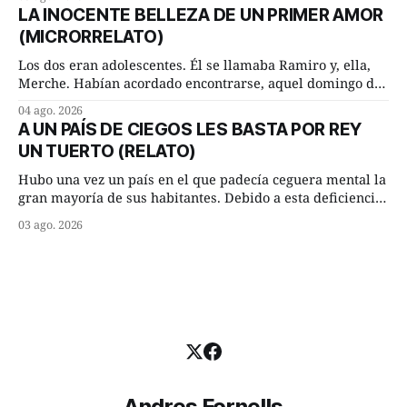
remolachas, Manuel? —quiso saber uno. —Eso acabo de
LA INOCENTE BELLEZA DE UN PRIMER AMOR
hacer, Paco. ¿Cómo va ese maíz tuyo? --se interesó el otro.
(MICRORRELATO)
—De momento mejor
Los dos eran adolescentes. Él se llamaba Ramiro y, ella,
Merche. Habían acordado encontrarse, aquel domingo de
verano, a las ocho de la mañana en “La Herradura”. Un
04 ago. 2026
lugar del río que debía este nombre a la pronunciada
A UN PAÍS DE CIEGOS LES BASTA POR REY
curva que la corriente fluvial presentaba en aquel punto.
UN TUERTO (RELATO)
Habían dispuesto que
Hubo una vez un país en el que padecía ceguera mental la
gran mayoría de sus habitantes. Debido a esta deficiencia,
multitud de ciegos mentales valiéndose de ser muy
03 ago. 2026
superiores en número a los que no padecían ninguna
dificultad visual, decidieron que, para gobernar sus vidas
bastaría y sobraría con
Andres Fornells