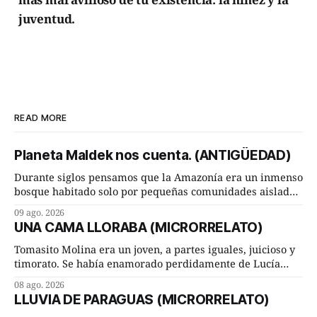
juventud.
READ MORE
Planeta Maldek nos cuenta. (ANTIGÜEDAD)
Durante siglos pensamos que la Amazonía era un inmenso
bosque habitado solo por pequeñas comunidades aisladas.
Hoy, la ciencia acaba de demostrar que esa historia estaba
09 ago. 2026
incompleta. Un equipo internacional de arqueólogos,
UNA CAMA LLORABA (MICRORRELATO)
liderado por el investigador finlandés Martti Pärssinen,
de la Universidad de Helsinki, junto con especialistas de
Tomasito Molina era un joven, a partes iguales, juicioso y
Brasil y
timorato. Se había enamorado perdidamente de Lucía
Arriate y ella le correspondía. En los placeres de cama, a
08 ago. 2026
ambos les iba de maravilla. Pero mantenían absoluta
LLUVIA DE PARAGUAS (MICRORRELATO)
discrepancia en un deseo ineluctable por parte de ella.