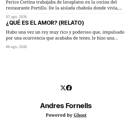
Lucía Arriate quería que ellos
Perico Cortina trabajaba de lavaplatos en la cocina del
restaurante Portillo. De la aislada chabola donde vivía,
hasta su lugar de trabajo y viceversa le significaban tres
07 ago. 2026
cuarto de hora andando a buen paso. Cierta noche,
¿QUÉ ES EL AMOR? (RELATO)
terminada su jornada laboral caminaba él hacía su mísera
morada cundo comenzó a llover
Hubo una vez un rey muy rico y poderoso que, impulsado
por una ocurrencia que acababa de tener, le hizo una
inesperada pregunta al más sabio de sus consejeros: —
06 ago. 2026
Dime, hombre sabio, ¿qué es el amor según tú? Su
consejero, que era muy prudente y astuto le respondió de
inmediato:
Andres Fornells
Powered by
Ghost