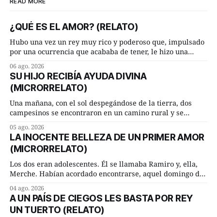
READ MORE
¿QUÉ ES EL AMOR? (RELATO)
Hubo una vez un rey muy rico y poderoso que, impulsado
por una ocurrencia que acababa de tener, le hizo una
inesperada pregunta al más sabio de sus consejeros: —
06 ago. 2026
Dime, hombre sabio, ¿qué es el amor según tú? Su
SU HIJO RECIBÍA AYUDA DIVINA
consejero, que era muy prudente y astuto le respondió de
(MICRORRELATO)
inmediato:
Una mañana, con el sol despegándose de la tierra, dos
campesinos se encontraron en un camino rural y se
detuvieron un momento a hablar. —¿Vienes de regar las
05 ago. 2026
remolachas, Manuel? —quiso saber uno. —Eso acabo de
LA INOCENTE BELLEZA DE UN PRIMER AMOR
hacer, Paco. ¿Cómo va ese maíz tuyo? --se interesó el otro.
(MICRORRELATO)
—De momento mejor
Los dos eran adolescentes. Él se llamaba Ramiro y, ella,
Merche. Habían acordado encontrarse, aquel domingo de
verano, a las ocho de la mañana en “La Herradura”. Un
04 ago. 2026
lugar del río que debía este nombre a la pronunciada
A UN PAÍS DE CIEGOS LES BASTA POR REY
curva que la corriente fluvial presentaba en aquel punto.
UN TUERTO (RELATO)
Habían dispuesto que