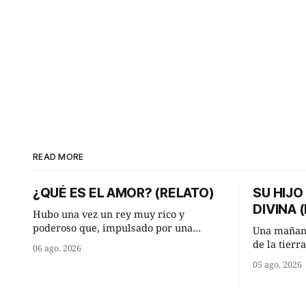
READ MORE
¿QUÉ ES EL AMOR? (RELATO)
SU HIJO
DIVINA 
Hubo una vez un rey muy rico y
poderoso que, impulsado por una
Una mañana
ocurrencia que acababa de tener, le hizo
de la tierr
06 ago. 2026
una inesperada pregunta al más sabio
encontraro
05 ago. 2026
de sus consejeros: —Dime, hombre
detuvieron
sabio, ¿qué es el amor según tú? Su
¿Vienes de
consejero, que era muy prudente y
Manuel? —qu