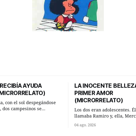
 RECIBÍA AYUDA
LA INOCENTE BELLEZ
(MICRORRELATO)
PRIMER AMOR
(MICRORRELATO)
, con el sol despegándose
a, dos campesinos se
Los dos eran adolescentes. Él
n en un camino rural y se
llamaba Ramiro y, ella, Mer
 un momento a hablar. —
acordado encontrarse, aquel
04 ago. 2026
 regar las remolachas,
de verano, a las ocho de la 
iso saber uno. —Eso
“La Herradura”. Un lugar del