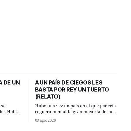
A DE UN
A UN PAÍS DE CIEGOS LES
BASTA POR REY UN TUERTO
(RELATO)
 se
Hubo una vez un país en el que padecía
che. Habían
ceguera mental la gran mayoría de sus
 domingo
habitantes. Debido a esta deficiencia,
03 ago. 2026
mañana en
multitud de ciegos mentales valiéndose
 río que
de ser muy superiores en número a los