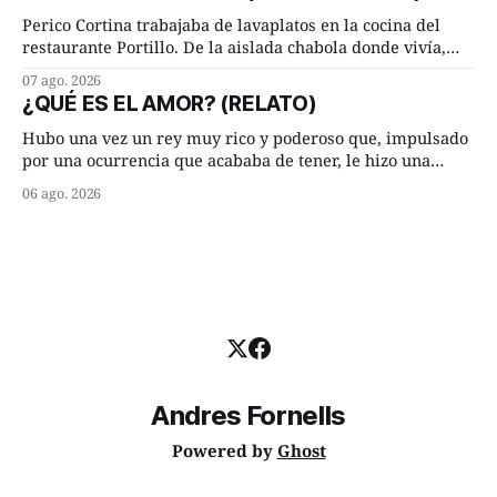
Lucía Arriate quería que ellos
Perico Cortina trabajaba de lavaplatos en la cocina del
restaurante Portillo. De la aislada chabola donde vivía,
hasta su lugar de trabajo y viceversa le significaban tres
07 ago. 2026
cuarto de hora andando a buen paso. Cierta noche,
¿QUÉ ES EL AMOR? (RELATO)
terminada su jornada laboral caminaba él hacía su mísera
morada cundo comenzó a llover
Hubo una vez un rey muy rico y poderoso que, impulsado
por una ocurrencia que acababa de tener, le hizo una
inesperada pregunta al más sabio de sus consejeros: —
06 ago. 2026
Dime, hombre sabio, ¿qué es el amor según tú? Su
consejero, que era muy prudente y astuto le respondió de
inmediato:
Andres Fornells
Powered by
Ghost