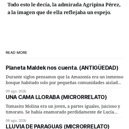
Todo esto le decía, la admirada Agripina Pérez,
a la imagen que de ella reflejaba un espejo.
READ MORE
Planeta Maldek nos cuenta. (ANTIGÜEDAD)
Durante siglos pensamos que la Amazonía era un inmenso
bosque habitado solo por pequeñas comunidades aisladas.
Hoy, la ciencia acaba de demostrar que esa historia estaba
09 ago. 2026
incompleta. Un equipo internacional de arqueólogos,
UNA CAMA LLORABA (MICRORRELATO)
liderado por el investigador finlandés Martti Pärssinen,
de la Universidad de Helsinki, junto con especialistas de
Tomasito Molina era un joven, a partes iguales, juicioso y
Brasil y
timorato. Se había enamorado perdidamente de Lucía
Arriate y ella le correspondía. En los placeres de cama, a
08 ago. 2026
ambos les iba de maravilla. Pero mantenían absoluta
LLUVIA DE PARAGUAS (MICRORRELATO)
discrepancia en un deseo ineluctable por parte de ella.