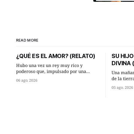
READ MORE
¿QUÉ ES EL AMOR? (RELATO)
SU HIJO
DIVINA
Hubo una vez un rey muy rico y
poderoso que, impulsado por una
Una mañan
ocurrencia que acababa de tener, le
de la tier
06 ago. 2026
hizo una inesperada pregunta al más
encontraro
05 ago. 2026
sabio de sus consejeros: —Dime,
detuvieron
hombre sabio, ¿qué es el amor según
¿Vienes de
tú? Su consejero, que era muy prudente
Manuel? —qu
y astuto le respondió de inmediato:
acabo de h
maíz tuyo? -
momento 