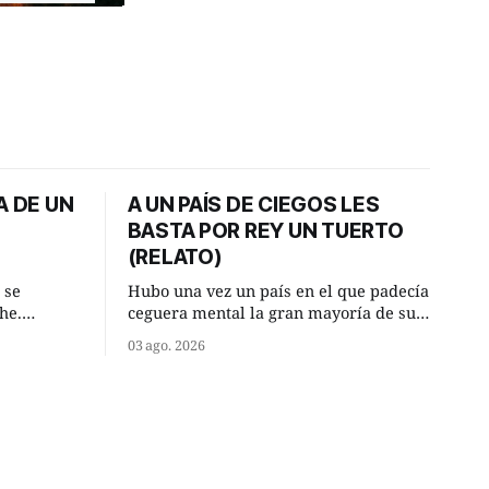
A DE UN
A UN PAÍS DE CIEGOS LES
BASTA POR REY UN TUERTO
(RELATO)
 se
Hubo una vez un país en el que padecía
he.
ceguera mental la gran mayoría de sus
, aquel
habitantes. Debido a esta deficiencia,
03 ago. 2026
o de la
multitud de ciegos mentales valiéndose
Un lugar
de ser muy superiores en número a los
e a la
que no padecían ninguna dificultad
riente
visual, decidieron que, para gobernar
punto.
sus vidas bastaría y sobraría con