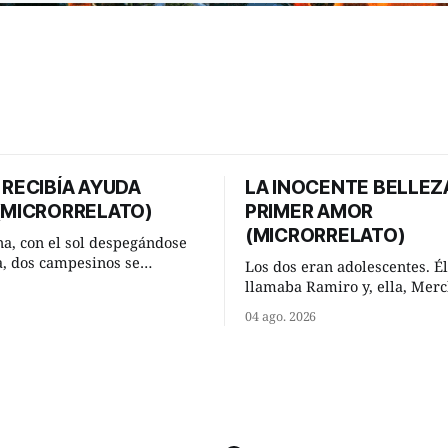
 RECIBÍA AYUDA
LA INOCENTE BELLEZ
 (MICRORRELATO)
PRIMER AMOR
(MICRORRELATO)
a, con el sol despegándose
ra, dos campesinos se
Los dos eran adolescentes. Él
n en un camino rural y se
llamaba Ramiro y, ella, Merc
 un momento a hablar. —
Habían acordado encontrarse
04 ago. 2026
 regar las remolachas,
domingo de verano, a las och
iso saber uno. —Eso
mañana en “La Herradura”. 
acer, Paco. ¿Cómo va ese
del río que debía este nombr
-se interesó el otro. —De
pronunciada curva que la cor
mejor
fluvial presentaba en aquel 
Habían dispuesto que