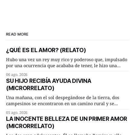
READ MORE
¿QUÉ ES EL AMOR? (RELATO)
Hubo una vez un rey muy rico y poderoso que, impulsado
por una ocurrencia que acababa de tener, le hizo una
inesperada pregunta al más sabio de sus consejeros: —
06 ago. 2026
Dime, hombre sabio, ¿qué es el amor según tú? Su
SU HIJO RECIBÍA AYUDA DIVINA
consejero, que era muy prudente y astuto le respondió de
(MICRORRELATO)
inmediato:
Una mañana, con el sol despegándose de la tierra, dos
campesinos se encontraron en un camino rural y se
detuvieron un momento a hablar. —¿Vienes de regar las
05 ago. 2026
remolachas, Manuel? —quiso saber uno. —Eso acabo de
LA INOCENTE BELLEZA DE UN PRIMER AMOR
hacer, Paco. ¿Cómo va ese maíz tuyo? --se interesó el otro.
(MICRORRELATO)
—De momento mejor