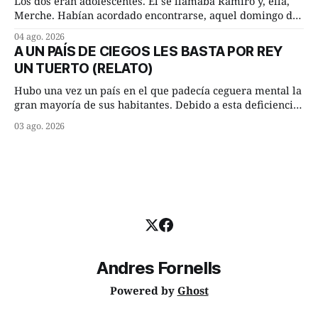
Los dos eran adolescentes. Él se llamaba Ramiro y, ella,
Merche. Habían acordado encontrarse, aquel domingo de
verano, a las ocho de la mañana en “La Herradura”. Un
04 ago. 2026
lugar del río que debía este nombre a la pronunciada
A UN PAÍS DE CIEGOS LES BASTA POR REY
curva que la corriente fluvial presentaba en aquel punto.
UN TUERTO (RELATO)
Habían dispuesto que
Hubo una vez un país en el que padecía ceguera mental la
gran mayoría de sus habitantes. Debido a esta deficiencia,
multitud de ciegos mentales valiéndose de ser muy
03 ago. 2026
superiores en número a los que no padecían ninguna
dificultad visual, decidieron que, para gobernar sus vidas
bastaría y sobraría con
Andres Fornells
Powered by
Ghost