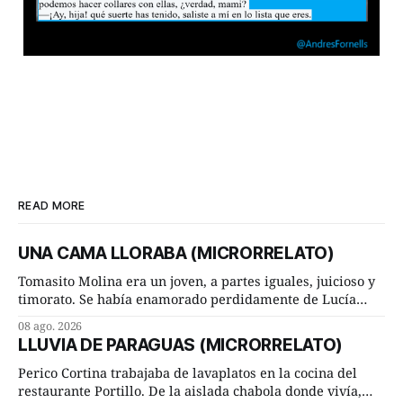
READ MORE
UNA CAMA LLORABA (MICRORRELATO)
Tomasito Molina era un joven, a partes iguales, juicioso y
timorato. Se había enamorado perdidamente de Lucía
Arriate y ella le correspondía. En los placeres de cama, a
08 ago. 2026
ambos les iba de maravilla. Pero mantenían absoluta
LLUVIA DE PARAGUAS (MICRORRELATO)
discrepancia en un deseo ineluctable por parte de ella.
Lucía Arriate quería que ellos
Perico Cortina trabajaba de lavaplatos en la cocina del
restaurante Portillo. De la aislada chabola donde vivía,