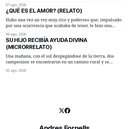
hasta su lugar de trabajo y viceversa le significaban tres
07 ago. 2026
cuarto de hora andando a buen paso. Cierta noche,
¿QUÉ ES EL AMOR? (RELATO)
terminada su jornada laboral caminaba él hacía su mísera
morada cundo comenzó a llover
Hubo una vez un rey muy rico y poderoso que, impulsado
por una ocurrencia que acababa de tener, le hizo una
inesperada pregunta al más sabio de sus consejeros: —
06 ago. 2026
Dime, hombre sabio, ¿qué es el amor según tú? Su
SU HIJO RECIBÍA AYUDA DIVINA
consejero, que era muy prudente y astuto le respondió de
(MICRORRELATO)
inmediato:
Una mañana, con el sol despegándose de la tierra, dos
campesinos se encontraron en un camino rural y se
detuvieron un momento a hablar. —¿Vienes de regar las
05 ago. 2026
remolachas, Manuel? —quiso saber uno. —Eso acabo de
hacer, Paco. ¿Cómo va ese maíz tuyo? --se interesó el otro.
—De momento mejor
Andres Fornells