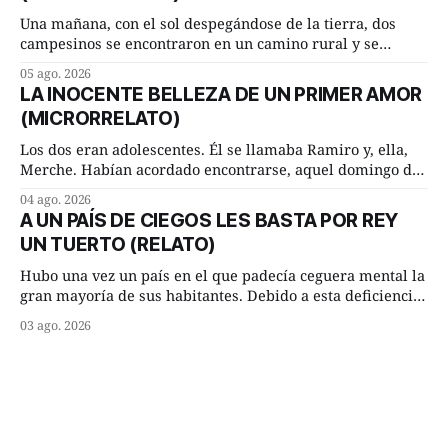
Una mañana, con el sol despegándose de la tierra, dos
campesinos se encontraron en un camino rural y se
detuvieron un momento a hablar. —¿Vienes de regar las
05 ago. 2026
remolachas, Manuel? —quiso saber uno. —Eso acabo de
LA INOCENTE BELLEZA DE UN PRIMER AMOR
hacer, Paco. ¿Cómo va ese maíz tuyo? --se interesó el otro.
(MICRORRELATO)
—De momento mejor
Los dos eran adolescentes. Él se llamaba Ramiro y, ella,
Merche. Habían acordado encontrarse, aquel domingo de
verano, a las ocho de la mañana en “La Herradura”. Un
04 ago. 2026
lugar del río que debía este nombre a la pronunciada
A UN PAÍS DE CIEGOS LES BASTA POR REY
curva que la corriente fluvial presentaba en aquel punto.
UN TUERTO (RELATO)
Habían dispuesto que
Hubo una vez un país en el que padecía ceguera mental la
gran mayoría de sus habitantes. Debido a esta deficiencia,
multitud de ciegos mentales valiéndose de ser muy
03 ago. 2026
superiores en número a los que no padecían ninguna
dificultad visual, decidieron que, para gobernar sus vidas
bastaría y sobraría con