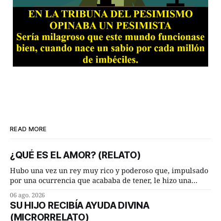
READ MORE
¿QUÉ ES EL AMOR? (RELATO)
Hubo una vez un rey muy rico y poderoso que, impulsado
por una ocurrencia que acababa de tener, le hizo una
inesperada pregunta al más sabio de sus consejeros: —
06 ago. 2026
Dime, hombre sabio, ¿qué es el amor según tú? Su
SU HIJO RECIBÍA AYUDA DIVINA
consejero, que era muy prudente y astuto le respondió de
(MICRORRELATO)
inmediato: