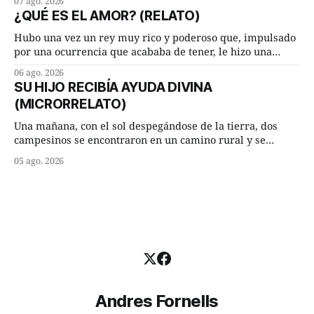
07 ago. 2026
cuarto de hora andando a buen paso. Cierta noche,
¿QUÉ ES EL AMOR? (RELATO)
terminada su jornada laboral caminaba él hacía su mísera
morada cundo comenzó a llover
Hubo una vez un rey muy rico y poderoso que, impulsado
por una ocurrencia que acababa de tener, le hizo una
inesperada pregunta al más sabio de sus consejeros: —
06 ago. 2026
Dime, hombre sabio, ¿qué es el amor según tú? Su
SU HIJO RECIBÍA AYUDA DIVINA
consejero, que era muy prudente y astuto le respondió de
(MICRORRELATO)
inmediato:
Una mañana, con el sol despegándose de la tierra, dos
campesinos se encontraron en un camino rural y se
detuvieron un momento a hablar. —¿Vienes de regar las
05 ago. 2026
remolachas, Manuel? —quiso saber uno. —Eso acabo de
hacer, Paco. ¿Cómo va ese maíz tuyo? --se interesó el otro.
—De momento mejor
Andres Fornells