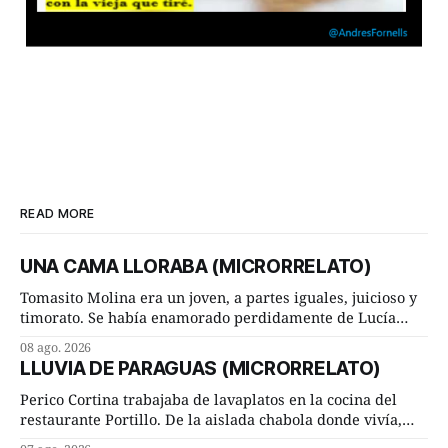
READ MORE
UNA CAMA LLORABA (MICRORRELATO)
Tomasito Molina era un joven, a partes iguales, juicioso y
timorato. Se había enamorado perdidamente de Lucía
Arriate y ella le correspondía. En los placeres de cama, a
08 ago. 2026
ambos les iba de maravilla. Pero mantenían absoluta
LLUVIA DE PARAGUAS (MICRORRELATO)
discrepancia en un deseo ineluctable por parte de ella.
Lucía Arriate quería que ellos
Perico Cortina trabajaba de lavaplatos en la cocina del
restaurante Portillo. De la aislada chabola donde vivía,
hasta su lugar de trabajo y viceversa le significaban tres