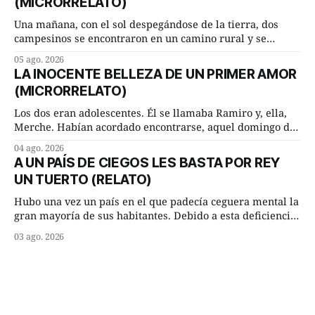
(MICRORRELATO)
inmediato:
Una mañana, con el sol despegándose de la tierra, dos
campesinos se encontraron en un camino rural y se
detuvieron un momento a hablar. —¿Vienes de regar las
05 ago. 2026
remolachas, Manuel? —quiso saber uno. —Eso acabo de
LA INOCENTE BELLEZA DE UN PRIMER AMOR
hacer, Paco. ¿Cómo va ese maíz tuyo? --se interesó el otro.
(MICRORRELATO)
—De momento mejor
Los dos eran adolescentes. Él se llamaba Ramiro y, ella,
Merche. Habían acordado encontrarse, aquel domingo de
verano, a las ocho de la mañana en “La Herradura”. Un
04 ago. 2026
lugar del río que debía este nombre a la pronunciada
A UN PAÍS DE CIEGOS LES BASTA POR REY
curva que la corriente fluvial presentaba en aquel punto.
UN TUERTO (RELATO)
Habían dispuesto que
Hubo una vez un país en el que padecía ceguera mental la
gran mayoría de sus habitantes. Debido a esta deficiencia,
multitud de ciegos mentales valiéndose de ser muy
03 ago. 2026
superiores en número a los que no padecían ninguna
dificultad visual, decidieron que, para gobernar sus vidas
bastaría y sobraría con