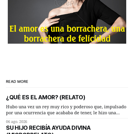
READ MORE
¿QUÉ ES EL AMOR? (RELATO)
Hubo una vez un rey muy rico y poderoso que, impulsado
por una ocurrencia que acababa de tener, le hizo una
inesperada pregunta al más sabio de sus consejeros: —
06 ago. 2026
Dime, hombre sabio, ¿qué es el amor según tú? Su
SU HIJO RECIBÍA AYUDA DIVINA
consejero, que era muy prudente y astuto le respondió de