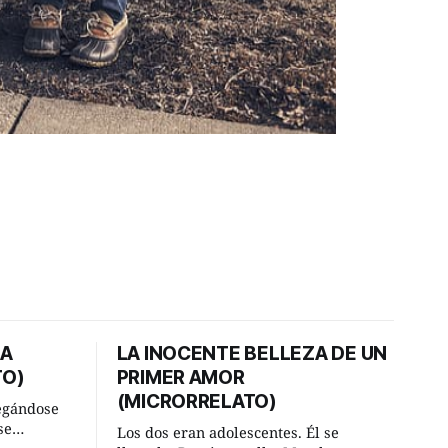
DA
LA INOCENTE BELLEZA DE UN
TO)
PRIMER AMOR
(MICRORRELATO)
egándose
se
Los dos eran adolescentes. Él se
ral y se