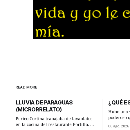
READ MORE
LLUVIA DE PARAGUAS
¿QUÉ ES
(MICRORRELATO)
Hubo una v
poderoso 
Perico Cortina trabajaba de lavaplatos
ocurrencia
en la cocina del restaurante Portillo. De
06 ago. 2026
hizo una i
la aislada chabola donde vivía, hasta su