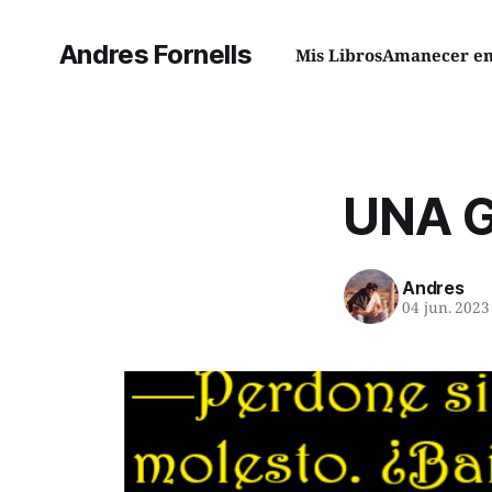
Andres Fornells
Mis Libros
Amanecer en 
UNA G
Andres
04 jun. 2023