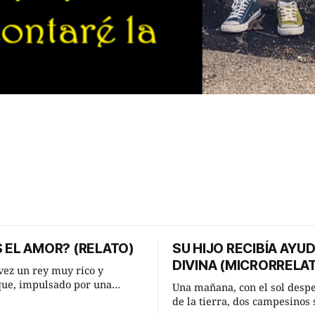
 EL AMOR? (RELATO)
SU HIJO RECIBÍA AYU
DIVINA (MICRORRELA
ez un rey muy rico y
que, impulsado por una
Una mañana, con el sol desp
 que acababa de tener, le
de la tierra, dos campesinos 
nesperada pregunta al más
encontraron en un camino ru