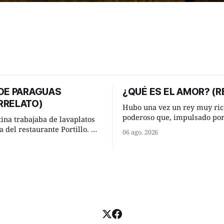
 DE PARAGUAS
¿QUÉ ES EL AMOR? (R
RRELATO)
Hubo una vez un rey muy ric
poderoso que, impulsado po
tina trabajaba de lavaplatos
ocurrencia que acababa de te
a del restaurante Portillo. De
06 ago. 2026
hizo una inesperada pregunt
 chabola donde vivía, hasta su
sabio de sus consejeros: —Dime,
abajo y viceversa le
hombre sabio, ¿qué es el am
an tres cuarto de hora
tú? Su consejero, que era muy prudente
aso. Cierta noche,
y astuto le respondió de inme
su jornada laboral caminaba
u mísera morada cundo
llover