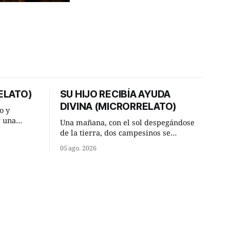
ELATO)
SU HIJO RECIBÍA AYUDA
DIVINA (MICRORRELATO)
o y
r una
Una mañana, con el sol despegándose
ner, le
de la tierra, dos campesinos se
a al más
encontraron en un camino rural y se
05 ago. 2026
detuvieron un momento a hablar. —
or según
¿Vienes de regar las remolachas,
Manuel? —quiso saber uno. —Eso
diato:
acabo de hacer, Paco. ¿Cómo va ese
maíz tuyo? --se interesó el otro. —De
momento mejor