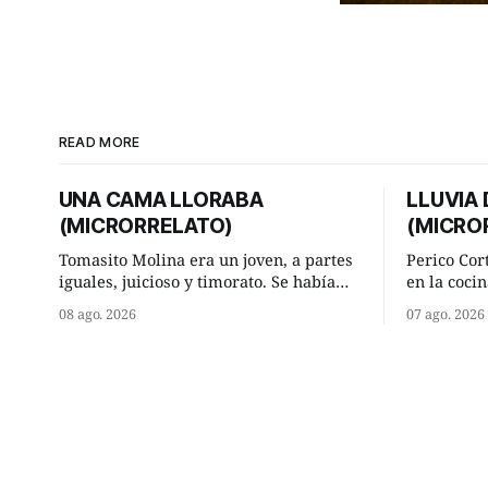
READ MORE
UNA CAMA LLORABA
LLUVIA
(MICRORRELATO)
(MICRO
Tomasito Molina era un joven, a partes
Perico Cor
iguales, juicioso y timorato. Se había
en la cocin
enamorado perdidamente de Lucía
la aislada
08 ago. 2026
07 ago. 2026
Arriate y ella le correspondía. En los
lugar de tr
placeres de cama, a ambos les iba de
significab
maravilla. Pero mantenían absoluta
andando a buen p
discrepancia en un deseo ineluctable
terminada 
por parte de ella. Lucía Arriate quería
él hacía s
que ellos
comenzó a 