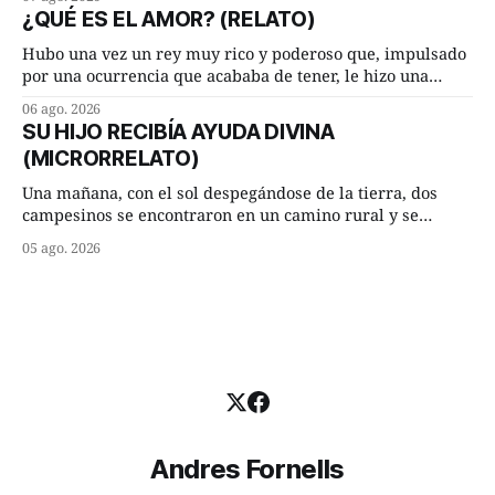
cuarto de hora andando a buen paso. Cierta noche,
¿QUÉ ES EL AMOR? (RELATO)
terminada su jornada laboral caminaba él hacía su mísera
morada cundo comenzó a llover
Hubo una vez un rey muy rico y poderoso que, impulsado
por una ocurrencia que acababa de tener, le hizo una
inesperada pregunta al más sabio de sus consejeros: —
06 ago. 2026
Dime, hombre sabio, ¿qué es el amor según tú? Su
SU HIJO RECIBÍA AYUDA DIVINA
consejero, que era muy prudente y astuto le respondió de
(MICRORRELATO)
inmediato:
Una mañana, con el sol despegándose de la tierra, dos
campesinos se encontraron en un camino rural y se
detuvieron un momento a hablar. —¿Vienes de regar las
05 ago. 2026
remolachas, Manuel? —quiso saber uno. —Eso acabo de
hacer, Paco. ¿Cómo va ese maíz tuyo? --se interesó el otro.
—De momento mejor
Andres Fornells