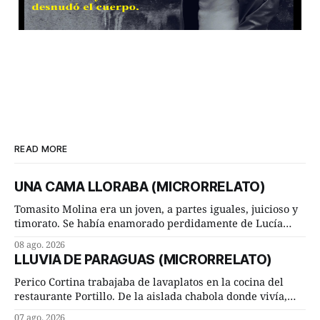
READ MORE
UNA CAMA LLORABA (MICRORRELATO)
Tomasito Molina era un joven, a partes iguales, juicioso y
timorato. Se había enamorado perdidamente de Lucía
Arriate y ella le correspondía. En los placeres de cama, a
08 ago. 2026
ambos les iba de maravilla. Pero mantenían absoluta
LLUVIA DE PARAGUAS (MICRORRELATO)
discrepancia en un deseo ineluctable por parte de ella.
Lucía Arriate quería que ellos
Perico Cortina trabajaba de lavaplatos en la cocina del
restaurante Portillo. De la aislada chabola donde vivía,
hasta su lugar de trabajo y viceversa le significaban tres
07 ago. 2026