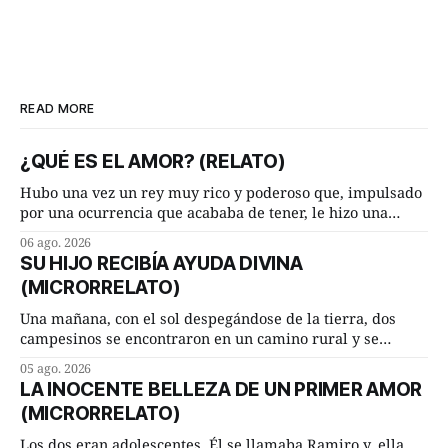
READ MORE
¿QUÉ ES EL AMOR? (RELATO)
Hubo una vez un rey muy rico y poderoso que, impulsado
por una ocurrencia que acababa de tener, le hizo una
inesperada pregunta al más sabio de sus consejeros: —
06 ago. 2026
Dime, hombre sabio, ¿qué es el amor según tú? Su
SU HIJO RECIBÍA AYUDA DIVINA
consejero, que era muy prudente y astuto le respondió de
(MICRORRELATO)
inmediato:
Una mañana, con el sol despegándose de la tierra, dos
campesinos se encontraron en un camino rural y se
detuvieron un momento a hablar. —¿Vienes de regar las
05 ago. 2026
remolachas, Manuel? —quiso saber uno. —Eso acabo de
LA INOCENTE BELLEZA DE UN PRIMER AMOR
hacer, Paco. ¿Cómo va ese maíz tuyo? --se interesó el otro.
(MICRORRELATO)
—De momento mejor
Los dos eran adolescentes. Él se llamaba Ramiro y, ella,