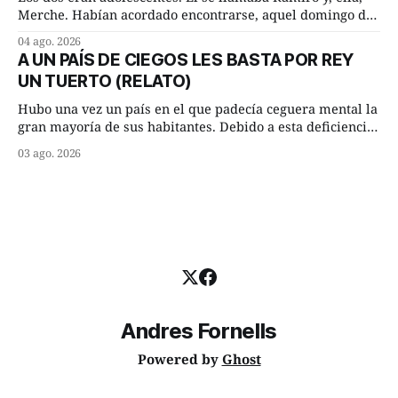
Merche. Habían acordado encontrarse, aquel domingo de
verano, a las ocho de la mañana en “La Herradura”. Un
04 ago. 2026
lugar del río que debía este nombre a la pronunciada
A UN PAÍS DE CIEGOS LES BASTA POR REY
curva que la corriente fluvial presentaba en aquel punto.
UN TUERTO (RELATO)
Habían dispuesto que
Hubo una vez un país en el que padecía ceguera mental la
gran mayoría de sus habitantes. Debido a esta deficiencia,
multitud de ciegos mentales valiéndose de ser muy
03 ago. 2026
superiores en número a los que no padecían ninguna
dificultad visual, decidieron que, para gobernar sus vidas
bastaría y sobraría con
Andres Fornells
Powered by
Ghost