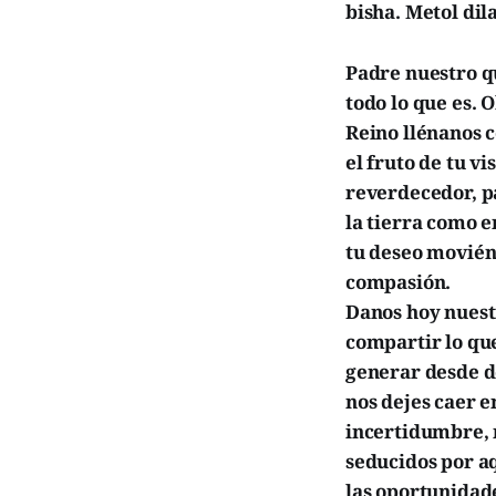
bisha. Metol di
Padre nuestro qu
todo lo que es. 
Reino llénanos 
el fruto de tu v
reverdecedor, p
la tierra como e
tu deseo moviénd
compasión.
Danos hoy nuestr
compartir lo que
generar desde de
nos dejes caer e
incertidumbre, n
seducidos por a
las oportunidade