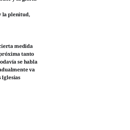
 la plenitud,
 cierta medida
 próxima tanto
todavía se habla
radualmente va
 Iglesias