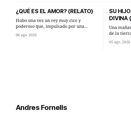
¿QUÉ ES EL AMOR? (RELATO)
SU HIJO
DIVINA
Hubo una vez un rey muy rico y
poderoso que, impulsado por una
Una mañan
ocurrencia que acababa de tener, le
de la tier
06 ago. 2026
hizo una inesperada pregunta al más
encontraro
05 ago. 2026
sabio de sus consejeros: —Dime,
detuvieron
hombre sabio, ¿qué es el amor según
¿Vienes de
tú? Su consejero, que era muy prudente
Manuel? —qu
y astuto le respondió de inmediato:
acabo de h
maíz tuyo? -
momento 
Andres Fornells