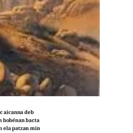
c aicanna deb
n hobénan bacta
n ela patzan min