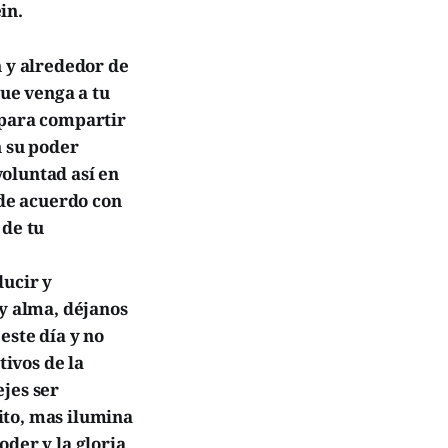
in.
n y alrededor de
que venga a tu
 para compartir
n su poder
oluntad así en
 de acuerdo con
 de tu
ducir y
 y alma, déjanos
este día y no
tivos de la
jes ser
ito, mas ilumina
oder y la gloria