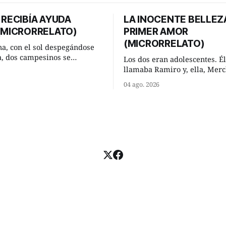
 RECIBÍA AYUDA
LA INOCENTE BELLEZ
 (MICRORRELATO)
PRIMER AMOR
(MICRORRELATO)
a, con el sol despegándose
ra, dos campesinos se
Los dos eran adolescentes. Él
n en un camino rural y se
llamaba Ramiro y, ella, Merc
 un momento a hablar. —
Habían acordado encontrarse
04 ago. 2026
 regar las remolachas,
domingo de verano, a las och
iso saber uno. —Eso
mañana en “La Herradura”. 
acer, Paco. ¿Cómo va ese
del río que debía este nombr
-se interesó el otro. —De
pronunciada curva que la cor
mejor
fluvial presentaba en aquel 
Habían dispuesto que