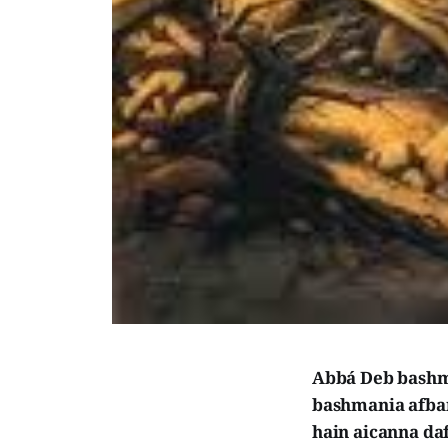
Abbá Deb bashma
bashmania afba
hain aicanna daf