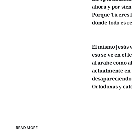
ahora y por sie
Porque Tú eres l
donde todo es r
El mismo Jesús v
eso se ve en el
al árabe como al
actualmente en 
desapareciendo.
Ortodoxas y cató
READ MORE