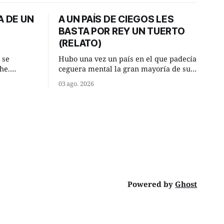
A DE UN
A UN PAÍS DE CIEGOS LES
BASTA POR REY UN TUERTO
(RELATO)
 se
Hubo una vez un país en el que padecía
he.
ceguera mental la gran mayoría de sus
, aquel
habitantes. Debido a esta deficiencia,
03 ago. 2026
o de la
multitud de ciegos mentales valiéndose
Un lugar
de ser muy superiores en número a los
e a la
que no padecían ninguna dificultad
riente
visual, decidieron que, para gobernar
punto.
sus vidas bastaría y sobraría con
Powered by
Ghost