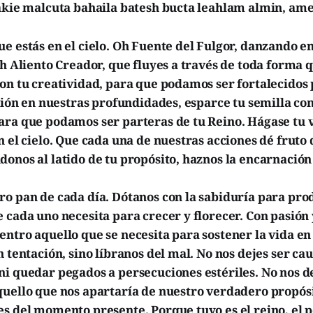
lakie malcuta bahaila batesh bucta leahlam almin, ame
e estás en el cielo. Oh Fuente del Fulgor, danzando e
Oh Aliento Creador, que fluyes a través de toda forma 
con tu creatividad, para que podamos ser fortalecidos
isión en nuestras profundidades, esparce tu semilla co
ara que podamos ser parteras de tu Reino. Hágase tu v
n el cielo. Que cada una de nuestras acciones dé fruto
onos al latido de tu propósito, haznos la encarnación
o pan de cada día. Dótanos con la sabiduría para pro
 cada uno necesita para crecer y florecer. Con pasión
ntro aquello que se necesita para sostener la vida en 
n tentación, sino líbranos del mal. No nos dejes ser cau
i quedar pegados a persecuciones estériles. No nos de
quello que nos apartaría de nuestro verdadero propós
s del momento presente. Porque tuyo es el reino, el p