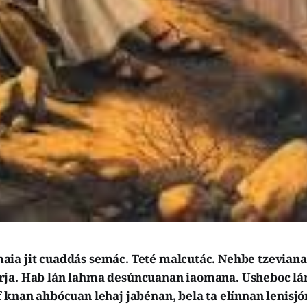
ia jit cuaddás semác. Teté malcutác. Nehbe tzeviana
rja. Hab lán lahma desúncuanan iaomana. Usheboc lá
 knan ahbócuan lehaj jabénan, bela ta elínnan lenisjó