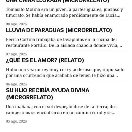
UNA CAMA LLORABA (MICRORRELATO)
Tomasito Molina era un joven, a partes iguales, juicioso y
timorato. Se había enamorado perdidamente de Lucía
Arriate y ella le correspondía. En los placeres de cama, a
08 ago. 2026
ambos les iba de maravilla. Pero mantenían absoluta
LLUVIA DE PARAGUAS (MICRORRELATO)
discrepancia en un deseo ineluctable por parte de ella.
Lucía Arriate quería que ellos
Perico Cortina trabajaba de lavaplatos en la cocina del
restaurante Portillo. De la aislada chabola donde vivía,
hasta su lugar de trabajo y viceversa le significaban tres
07 ago. 2026
cuarto de hora andando a buen paso. Cierta noche,
¿QUÉ ES EL AMOR? (RELATO)
terminada su jornada laboral caminaba él hacía su mísera
morada cundo comenzó a llover
Hubo una vez un rey muy rico y poderoso que, impulsado
por una ocurrencia que acababa de tener, le hizo una
inesperada pregunta al más sabio de sus consejeros: —
06 ago. 2026
Dime, hombre sabio, ¿qué es el amor según tú? Su
SU HIJO RECIBÍA AYUDA DIVINA
consejero, que era muy prudente y astuto le respondió de
(MICRORRELATO)
inmediato:
Una mañana, con el sol despegándose de la tierra, dos
campesinos se encontraron en un camino rural y se
detuvieron un momento a hablar. —¿Vienes de regar las
05 ago. 2026
remolachas, Manuel? —quiso saber uno. —Eso acabo de
hacer, Paco. ¿Cómo va ese maíz tuyo? --se interesó el otro.