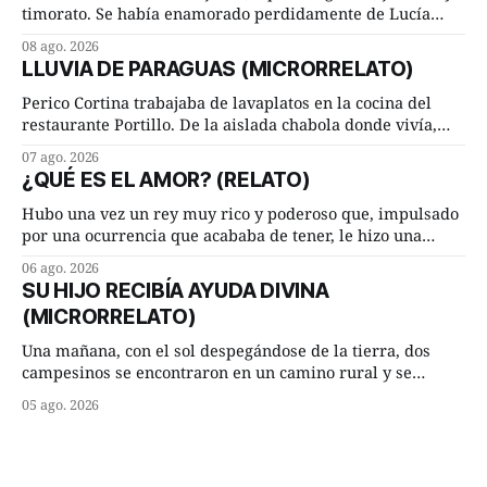
timorato. Se había enamorado perdidamente de Lucía
Arriate y ella le correspondía. En los placeres de cama, a
08 ago. 2026
ambos les iba de maravilla. Pero mantenían absoluta
LLUVIA DE PARAGUAS (MICRORRELATO)
discrepancia en un deseo ineluctable por parte de ella.
Lucía Arriate quería que ellos
Perico Cortina trabajaba de lavaplatos en la cocina del
restaurante Portillo. De la aislada chabola donde vivía,
hasta su lugar de trabajo y viceversa le significaban tres
07 ago. 2026
cuarto de hora andando a buen paso. Cierta noche,
¿QUÉ ES EL AMOR? (RELATO)
terminada su jornada laboral caminaba él hacía su mísera
morada cundo comenzó a llover
Hubo una vez un rey muy rico y poderoso que, impulsado
por una ocurrencia que acababa de tener, le hizo una
inesperada pregunta al más sabio de sus consejeros: —
06 ago. 2026
Dime, hombre sabio, ¿qué es el amor según tú? Su
SU HIJO RECIBÍA AYUDA DIVINA
consejero, que era muy prudente y astuto le respondió de
(MICRORRELATO)
inmediato:
Una mañana, con el sol despegándose de la tierra, dos
campesinos se encontraron en un camino rural y se
detuvieron un momento a hablar. —¿Vienes de regar las
05 ago. 2026
remolachas, Manuel? —quiso saber uno. —Eso acabo de
hacer, Paco. ¿Cómo va ese maíz tuyo? --se interesó el otro.
—De momento mejor