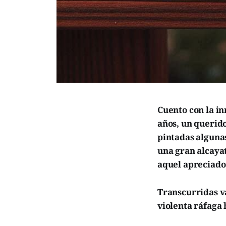
Cuento con la i
años, un querid
pintadas algunas
una gran alcayat
aquel apreciado 
Transcurridas v
violenta ráfaga 