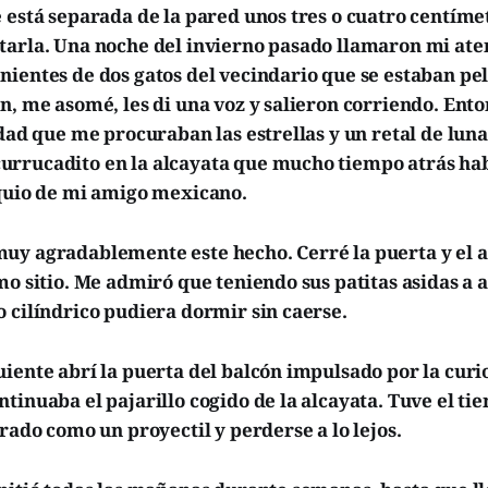
e está separada de la pared unos tres o cuatro centím
tarla. Una noche del invierno pasado llamaron mi ate
ientes de dos gatos del vecindario que se estaban pel
n, me asomé, les di una voz y salieron corriendo. Ento
idad que me procuraban las estrellas y un retal de luna,
rrucadito en la alcayata que mucho tiempo atrás hab
equio de mi amigo mexicano.
uy agradablemente este hecho. Cerré la puerta y el a
mo sitio. Me admiró que teniendo sus patitas asidas a 
 cilíndrico pudiera dormir sin caerse.
iente abrí la puerta del balcón impulsado por la curi
tinuaba el pajarillo cogido de la alcayata. Tuve el ti
arado como un proyectil y perderse a lo lejos.