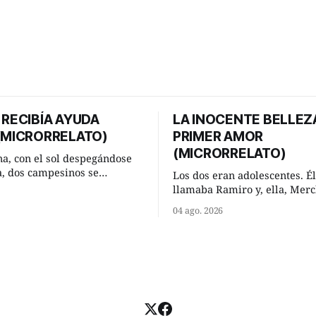
 RECIBÍA AYUDA
LA INOCENTE BELLEZ
 (MICRORRELATO)
PRIMER AMOR
(MICRORRELATO)
a, con el sol despegándose
ra, dos campesinos se
Los dos eran adolescentes. Él
n en un camino rural y se
llamaba Ramiro y, ella, Merc
 un momento a hablar. —
Habían acordado encontrarse
04 ago. 2026
 regar las remolachas,
domingo de verano, a las och
iso saber uno. —Eso
mañana en “La Herradura”. 
acer, Paco. ¿Cómo va ese
del río que debía este nombr
-se interesó el otro. —De
pronunciada curva que la cor
mejor
fluvial presentaba en aquel 
Habían dispuesto que