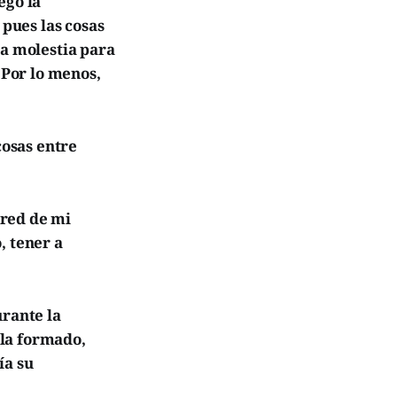
egó la
 pues las cosas
na molestia para
 Por lo menos,
cosas entre
ared de mi
, tener a
urante la
rla formado,
ía su