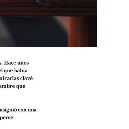
s. Hace unos
l que había
mirarlas clavé
alambre que
nsiguió con una
mperse.