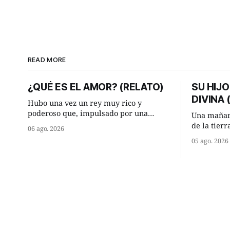
READ MORE
¿QUÉ ES EL AMOR? (RELATO)
SU HIJO
DIVINA
Hubo una vez un rey muy rico y
poderoso que, impulsado por una
Una mañan
ocurrencia que acababa de tener, le
de la tier
06 ago. 2026
hizo una inesperada pregunta al más
encontraro
05 ago. 2026
sabio de sus consejeros: —Dime,
detuvieron
hombre sabio, ¿qué es el amor según
¿Vienes de
tú? Su consejero, que era muy prudente
Manuel? —qu
y astuto le respondió de inmediato:
acabo de h
maíz tuyo? -
momento 