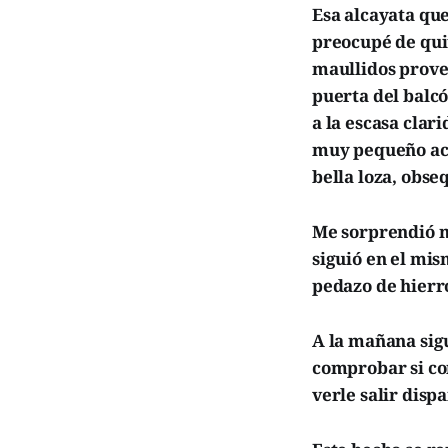
Esa alcayata qu
preocupé de qui
maullidos proven
puerta del balcó
a la escasa clar
muy pequeño acu
bella loza, obs
Me sorprendió m
siguió en el mis
pedazo de hierro
A la mañana sigu
comprobar si con
verle salir disp