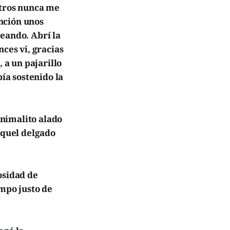
etros nunca me
nción unos
eando. Abrí la
nces vi, gracias
 a un pajarillo
ía sostenido la
nimalito alado
aquel delgado
osidad de
empo justo de