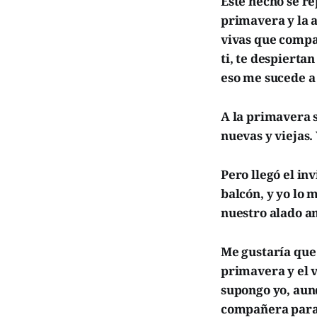
Este hecho se re
primavera y la a
vivas que compar
ti, te despierta
eso me sucede a
A la primavera s
nuevas y viejas.
Pero llegó el in
balcón, y yo lo 
nuestro alado a
Me gustaría que 
primavera y el 
supongo yo, aun
compañera para