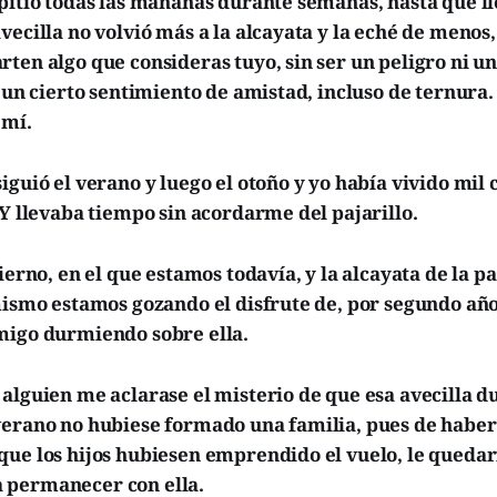
pitió todas las mañanas durante semanas, hasta que ll
vecilla no volvió más a la alcayata y la eché de menos,
ten algo que consideras tuyo, sin ser un peligro ni u
n un cierto sentimiento de amistad, incluso de ternura.
 mí.
iguió el verano y luego el otoño y yo había vivido mil 
 Y llevaba tiempo sin acordarme del pajarillo.
vierno, en el que estamos todavía, y la alcayata de la p
mismo estamos gozando el disfrute de, por segundo año
migo durmiendo sobre ella.
alguien me aclarase el misterio de que esa avecilla d
verano no hubiese formado una familia, pues de habe
que los hijos hubiesen emprendido el vuelo, le quedar
 permanecer con ella.