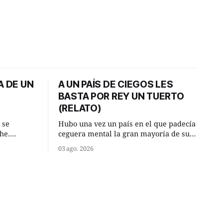
A DE UN
A UN PAÍS DE CIEGOS LES
BASTA POR REY UN TUERTO
(RELATO)
 se
Hubo una vez un país en el que padecía
he.
ceguera mental la gran mayoría de sus
, aquel
habitantes. Debido a esta deficiencia,
03 ago. 2026
o de la
multitud de ciegos mentales valiéndose
Un lugar
de ser muy superiores en número a los
e a la
que no padecían ninguna dificultad
riente
visual, decidieron que, para gobernar
punto.
sus vidas bastaría y sobraría con