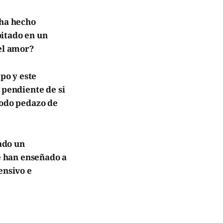
 ha hecho
bitado en un
 el amor?
po y este
 pendiente de si
modo pedazo de
ado un
le han enseñado a
ensivo e