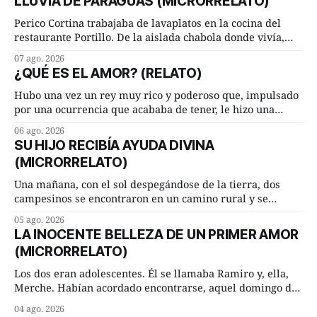
LLUVIA DE PARAGUAS (MICRORRELATO)
Perico Cortina trabajaba de lavaplatos en la cocina del
restaurante Portillo. De la aislada chabola donde vivía,
hasta su lugar de trabajo y viceversa le significaban tres
07 ago. 2026
cuarto de hora andando a buen paso. Cierta noche,
¿QUÉ ES EL AMOR? (RELATO)
terminada su jornada laboral caminaba él hacía su mísera
morada cundo comenzó a llover
Hubo una vez un rey muy rico y poderoso que, impulsado
por una ocurrencia que acababa de tener, le hizo una
inesperada pregunta al más sabio de sus consejeros: —
06 ago. 2026
Dime, hombre sabio, ¿qué es el amor según tú? Su
SU HIJO RECIBÍA AYUDA DIVINA
consejero, que era muy prudente y astuto le respondió de
(MICRORRELATO)
inmediato:
Una mañana, con el sol despegándose de la tierra, dos
campesinos se encontraron en un camino rural y se
detuvieron un momento a hablar. —¿Vienes de regar las
05 ago. 2026
remolachas, Manuel? —quiso saber uno. —Eso acabo de
LA INOCENTE BELLEZA DE UN PRIMER AMOR
hacer, Paco. ¿Cómo va ese maíz tuyo? --se interesó el otro.
(MICRORRELATO)
—De momento mejor
Los dos eran adolescentes. Él se llamaba Ramiro y, ella,
Merche. Habían acordado encontrarse, aquel domingo de
verano, a las ocho de la mañana en “La Herradura”. Un
04 ago. 2026
lugar del río que debía este nombre a la pronunciada