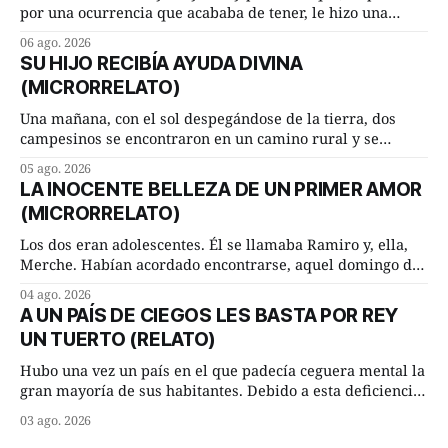
por una ocurrencia que acababa de tener, le hizo una
inesperada pregunta al más sabio de sus consejeros: —
06 ago. 2026
Dime, hombre sabio, ¿qué es el amor según tú? Su
SU HIJO RECIBÍA AYUDA DIVINA
consejero, que era muy prudente y astuto le respondió de
(MICRORRELATO)
inmediato:
Una mañana, con el sol despegándose de la tierra, dos
campesinos se encontraron en un camino rural y se
detuvieron un momento a hablar. —¿Vienes de regar las
05 ago. 2026
remolachas, Manuel? —quiso saber uno. —Eso acabo de
LA INOCENTE BELLEZA DE UN PRIMER AMOR
hacer, Paco. ¿Cómo va ese maíz tuyo? --se interesó el otro.
(MICRORRELATO)
—De momento mejor
Los dos eran adolescentes. Él se llamaba Ramiro y, ella,
Merche. Habían acordado encontrarse, aquel domingo de
verano, a las ocho de la mañana en “La Herradura”. Un
04 ago. 2026
lugar del río que debía este nombre a la pronunciada
A UN PAÍS DE CIEGOS LES BASTA POR REY
curva que la corriente fluvial presentaba en aquel punto.
UN TUERTO (RELATO)
Habían dispuesto que
Hubo una vez un país en el que padecía ceguera mental la
gran mayoría de sus habitantes. Debido a esta deficiencia,
multitud de ciegos mentales valiéndose de ser muy
03 ago. 2026
superiores en número a los que no padecían ninguna