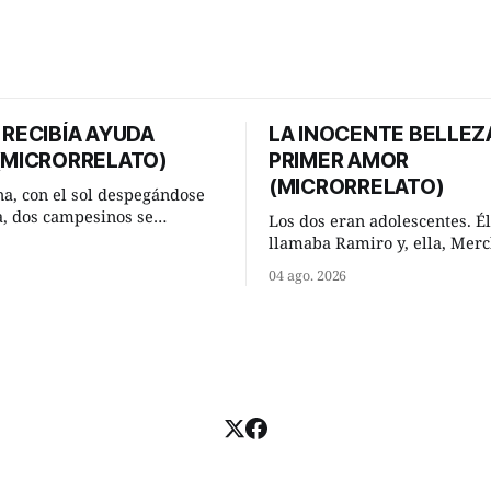
 RECIBÍA AYUDA
LA INOCENTE BELLEZ
 (MICRORRELATO)
PRIMER AMOR
(MICRORRELATO)
a, con el sol despegándose
ra, dos campesinos se
Los dos eran adolescentes. Él
n en un camino rural y se
llamaba Ramiro y, ella, Merc
 un momento a hablar. —
Habían acordado encontrarse
04 ago. 2026
 regar las remolachas,
domingo de verano, a las och
iso saber uno. —Eso
mañana en “La Herradura”. 
acer, Paco. ¿Cómo va ese
del río que debía este nombr
-se interesó el otro. —De
pronunciada curva que la cor
mejor
fluvial presentaba en aquel 
Habían dispuesto que