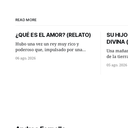
READ MORE
¿QUÉ ES EL AMOR? (RELATO)
SU HIJO
DIVINA
Hubo una vez un rey muy rico y
poderoso que, impulsado por una
Una mañan
ocurrencia que acababa de tener, le
de la tier
06 ago. 2026
hizo una inesperada pregunta al más
encontraro
05 ago. 2026
sabio de sus consejeros: —Dime,
detuvieron
hombre sabio, ¿qué es el amor según
¿Vienes de
tú? Su consejero, que era muy prudente
Manuel? —qu
y astuto le respondió de inmediato:
acabo de h
maíz tuyo? -
momento 