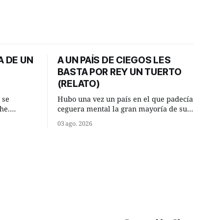
A DE UN
A UN PAÍS DE CIEGOS LES
BASTA POR REY UN TUERTO
(RELATO)
 se
Hubo una vez un país en el que padecía
he.
ceguera mental la gran mayoría de sus
, aquel
habitantes. Debido a esta deficiencia,
03 ago. 2026
o de la
multitud de ciegos mentales valiéndose
Un lugar
de ser muy superiores en número a los
e a la
que no padecían ninguna dificultad
riente
visual, decidieron que, para gobernar
punto.
sus vidas bastaría y sobraría con