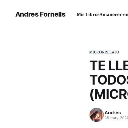
Andres Fornells
Mis Libros
Amanecer en 
MICRORRELATO
TE LL
TODOS
(MIC
Andres
28 may. 202