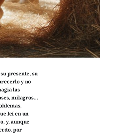
 su presente, su
orecerlo y no
magia las
ioses, milagros…
roblemas,
ue leí en un
o, y, aunque
erdo, por