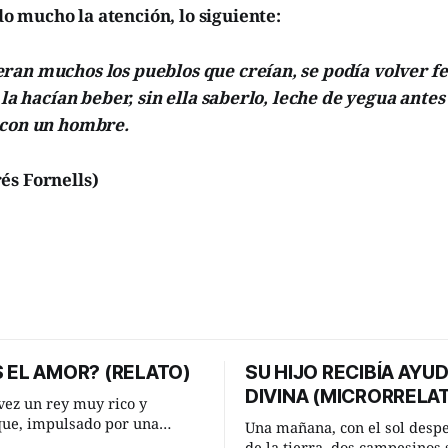
 mucho la atención, lo siguiente:
ran muchos los pueblos que creían, se podía volver f
 la hacían beber, sin ella saberlo, leche de yegua antes
 con un hombre.
és Fornells)
 EL AMOR? (RELATO)
SU HIJO RECIBÍA AYU
DIVINA (MICRORRELA
ez un rey muy rico y
que, impulsado por una
Una mañana, con el sol desp
 que acababa de tener, le
de la tierra, dos campesinos 