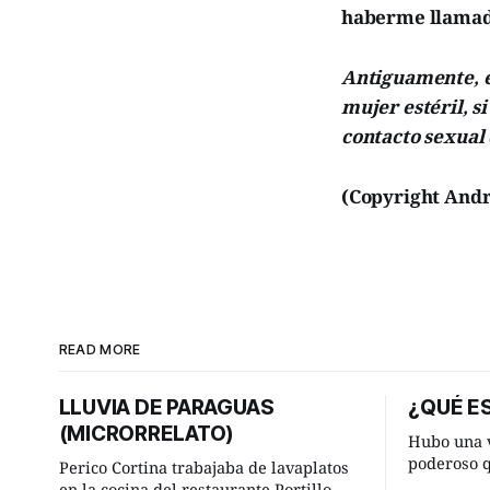
haberme llamado
Antiguamente, e
mujer estéril, si
contacto sexual
(Copyright Andr
READ MORE
LLUVIA DE PARAGUAS
¿QUÉ ES
(MICRORRELATO)
Hubo una v
poderoso 
Perico Cortina trabajaba de lavaplatos
ocurrencia
en la cocina del restaurante Portillo. De