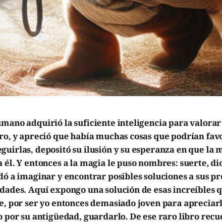
mano adquirió la suficiente inteligencia para valorar
ro, y apreció que había muchas cosas que podrían fav
uirlas, depositó su ilusión y su esperanza en que la 
 él. Y entonces a la magia le puso nombres: suerte, d
dó a imaginar y encontrar posibles soluciones a sus p
dades. Aquí expongo una solución de esas increíbles q
e, por ser yo entonces demasiado joven para apreciarl
o por su antigüedad, guardarlo. De ese raro libro recu