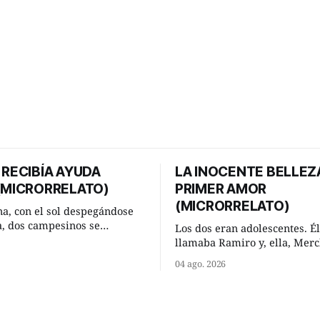
 RECIBÍA AYUDA
LA INOCENTE BELLEZ
 (MICRORRELATO)
PRIMER AMOR
(MICRORRELATO)
a, con el sol despegándose
ra, dos campesinos se
Los dos eran adolescentes. Él
n en un camino rural y se
llamaba Ramiro y, ella, Merc
 un momento a hablar. —
Habían acordado encontrarse
04 ago. 2026
 regar las remolachas,
domingo de verano, a las och
iso saber uno. —Eso
mañana en “La Herradura”. 
acer, Paco. ¿Cómo va ese
del río que debía este nombr
-se interesó el otro. —De
pronunciada curva que la cor