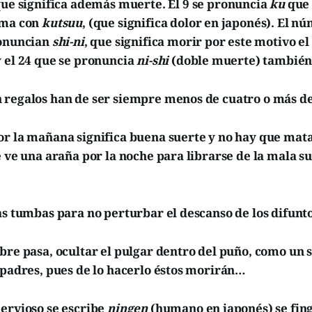
ue significa además muerte. El 9 se pronuncia
ku
que 
ima con
kutsuu
, (que
significa dolor en japonés)
. El nú
ronuncian
shi-ni
, que significa morir por este motivo el
y el 24 que se pronuncia
ni-shi
(doble muerte) también
 regalos han de ser siempre menos de cuatro o más de
r la mañana significa buena suerte y no hay que matar
e ve una araña por la noche para librarse de la mala 
as tumbas para no perturbar el descanso de los difunto
bre pasa, ocultar el pulgar dentro del puño, como un 
 padres, pues de lo hacerlo éstos morirán…
nervioso se escribe
ningen
(humano en japonés) se fing