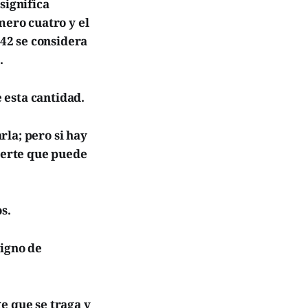
significa
mero cuatro y el
 42 se considera
.
 esta cantidad.
la; pero si hay
suerte que puede
s.
signo de
e que se traga y