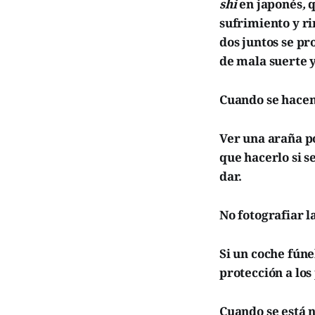
shi
en japonés
,
q
sufrimiento y r
dos juntos se p
de mala suerte 
Cuando se hacen
Ver una araña po
que hacerlo si s
dar.
No fotografiar l
Si un coche fúne
protección a los
Cuando se está 