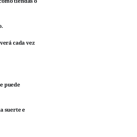
como tiendas o
o.
overá cada vez
ue puede
a suerte e