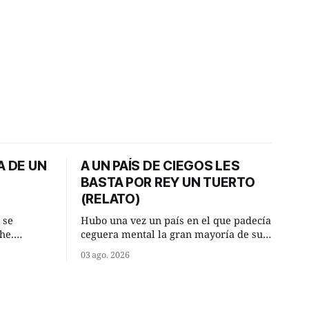
A DE UN
A UN PAÍS DE CIEGOS LES
BASTA POR REY UN TUERTO
(RELATO)
 se
Hubo una vez un país en el que padecía
he.
ceguera mental la gran mayoría de sus
, aquel
habitantes. Debido a esta deficiencia,
03 ago. 2026
o de la
multitud de ciegos mentales valiéndose
Un lugar
de ser muy superiores en número a los
e a la
que no padecían ninguna dificultad
riente
visual, decidieron que, para gobernar