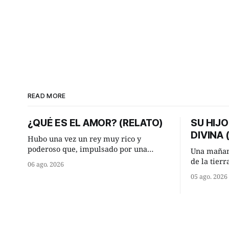
READ MORE
¿QUÉ ES EL AMOR? (RELATO)
SU HIJO
DIVINA
Hubo una vez un rey muy rico y
poderoso que, impulsado por una
Una mañan
ocurrencia que acababa de tener, le
de la tier
06 ago. 2026
hizo una inesperada pregunta al más
encontraro
05 ago. 2026
sabio de sus consejeros: —Dime,
detuvieron
hombre sabio, ¿qué es el amor según
¿Vienes de
tú? Su consejero, que era muy prudente
Manuel? —qu
y astuto le respondió de inmediato:
acabo de h
maíz tuyo? -