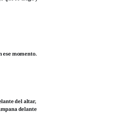
 en ese momento.
ante del altar,
 campana delante