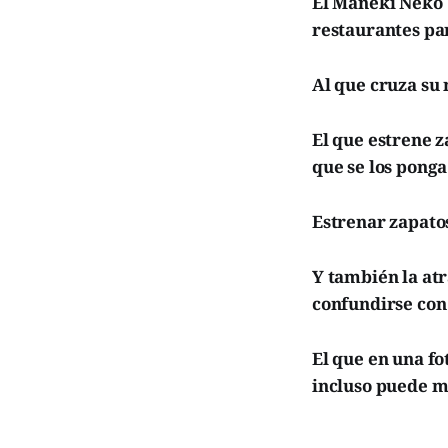
El Maneki Neko
restaurantes para
Al que cruza su 
El que estrene z
que se los pong
Estrenar zapatos
Y también la at
confundirse co
El que en una fo
incluso puede m