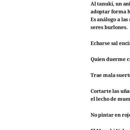
Al tanuki, un an
adoptar forma h
Es análogo a la
seres burlones.
Echarse sal enci
Quien duerme co
Trae mala suerte
Cortarte las uña
el lecho de muer
No pintar en roj