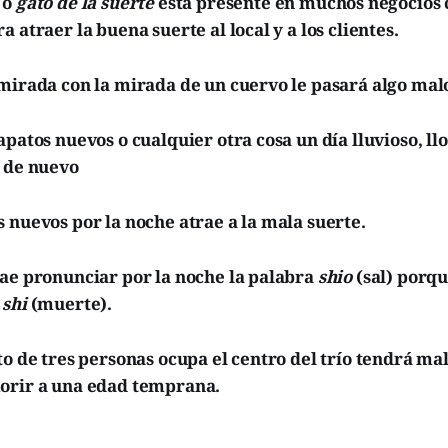
 o
gato de la suerte
está presente en muchos negocios 
 atraer la buena suerte al local y a los clientes.
mirada con la mirada de un cuervo le pasará algo mal
apatos nuevos o cualquier otra cosa un día lluvioso, ll
a de nuevo
 nuevos por la noche atrae a la mala suerte.
rae pronunciar por la noche la palabra
shio
(sal) porq
n
shi
(muerte).
to de tres personas ocupa el centro del trío tendrá mal
orir a una edad temprana.