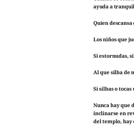
ayuda a tranquil
Quien descansa 
Los niños que ju
Si estornudas, s
Al que silba de 
Si silbas o tocas
Nunca hay que de
inclinarse en re
del templo, hay