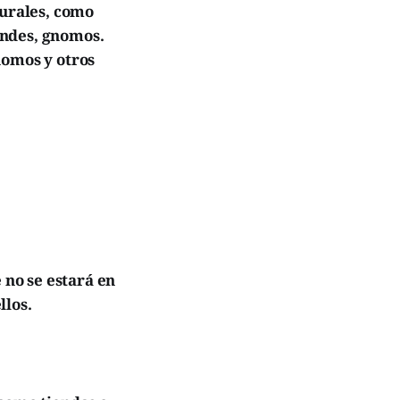
turales, como
endes, gnomos.
nomos y otros
 no se estará en
llos.