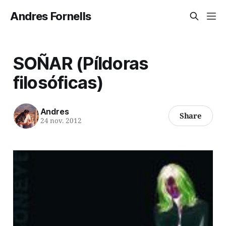
Andres Fornells
SOÑAR (Píldoras
filosóficas)
Andres
Share
24 nov. 2012