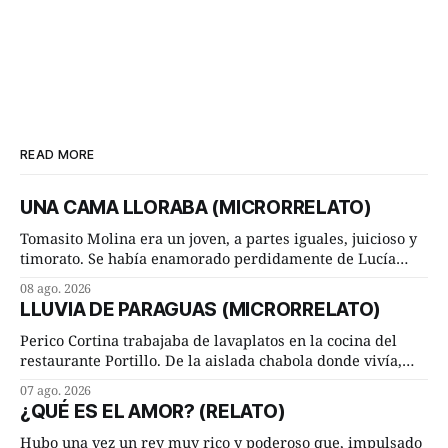
READ MORE
UNA CAMA LLORABA (MICRORRELATO)
Tomasito Molina era un joven, a partes iguales, juicioso y
timorato. Se había enamorado perdidamente de Lucía
Arriate y ella le correspondía. En los placeres de cama, a
08 ago. 2026
ambos les iba de maravilla. Pero mantenían absoluta
LLUVIA DE PARAGUAS (MICRORRELATO)
discrepancia en un deseo ineluctable por parte de ella.
Lucía Arriate quería que ellos
Perico Cortina trabajaba de lavaplatos en la cocina del
restaurante Portillo. De la aislada chabola donde vivía,
hasta su lugar de trabajo y viceversa le significaban tres
07 ago. 2026
cuarto de hora andando a buen paso. Cierta noche,
¿QUÉ ES EL AMOR? (RELATO)
terminada su jornada laboral caminaba él hacía su mísera
morada cundo comenzó a llover
Hubo una vez un rey muy rico y poderoso que, impulsado