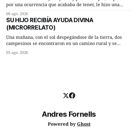
por una ocurrencia que acababa de tener, le hizo una
inesperada pregunta al más sabio de sus consejeros: —
06 ago. 2026
Dime, hombre sabio, ¿qué es el amor según tú? Su
SU HIJO RECIBÍA AYUDA DIVINA
consejero, que era muy prudente y astuto le respondió de
(MICRORRELATO)
inmediato:
Una mañana, con el sol despegándose de la tierra, dos
campesinos se encontraron en un camino rural y se
detuvieron un momento a hablar. —¿Vienes de regar las
05 ago. 2026
remolachas, Manuel? —quiso saber uno. —Eso acabo de
hacer, Paco. ¿Cómo va ese maíz tuyo? --se interesó el otro.
—De momento mejor
Andres Fornells
Powered by
Ghost