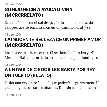
inesperada pregunta al más sabio de sus consejeros: —
06 ago. 2026
Dime, hombre sabio, ¿qué es el amor según tú? Su
SU HIJO RECIBÍA AYUDA DIVINA
consejero, que era muy prudente y astuto le respondió de
(MICRORRELATO)
inmediato:
Una mañana, con el sol despegándose de la tierra, dos
campesinos se encontraron en un camino rural y se
detuvieron un momento a hablar. —¿Vienes de regar las
05 ago. 2026
remolachas, Manuel? —quiso saber uno. —Eso acabo de
LA INOCENTE BELLEZA DE UN PRIMER AMOR
hacer, Paco. ¿Cómo va ese maíz tuyo? --se interesó el otro.
(MICRORRELATO)
—De momento mejor
Los dos eran adolescentes. Él se llamaba Ramiro y, ella,
Merche. Habían acordado encontrarse, aquel domingo de
verano, a las ocho de la mañana en “La Herradura”. Un
04 ago. 2026
lugar del río que debía este nombre a la pronunciada
A UN PAÍS DE CIEGOS LES BASTA POR REY
curva que la corriente fluvial presentaba en aquel punto.
UN TUERTO (RELATO)
Habían dispuesto que
Hubo una vez un país en el que padecía ceguera mental la
gran mayoría de sus habitantes. Debido a esta deficiencia,
multitud de ciegos mentales valiéndose de ser muy
03 ago. 2026
superiores en número a los que no padecían ninguna
dificultad visual, decidieron que, para gobernar sus vidas
bastaría y sobraría con