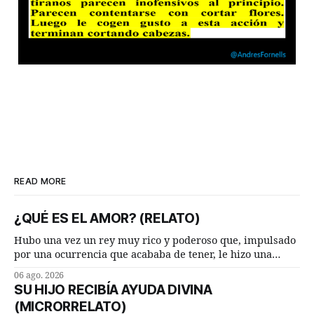
READ MORE
¿QUÉ ES EL AMOR? (RELATO)
Hubo una vez un rey muy rico y poderoso que, impulsado
por una ocurrencia que acababa de tener, le hizo una
inesperada pregunta al más sabio de sus consejeros: —
06 ago. 2026
Dime, hombre sabio, ¿qué es el amor según tú? Su
SU HIJO RECIBÍA AYUDA DIVINA
consejero, que era muy prudente y astuto le respondió de
(MICRORRELATO)
inmediato: