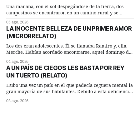
Una mañana, con el sol despegándose de la tierra, dos
campesinos se encontraron en un camino rural y se
detuvieron un momento a hablar. —¿Vienes de regar las
05 ago. 2026
remolachas, Manuel? —quiso saber uno. —Eso acabo de
LA INOCENTE BELLEZA DE UN PRIMER AMOR
hacer, Paco. ¿Cómo va ese maíz tuyo? --se interesó el otro.
(MICRORRELATO)
—De momento mejor
Los dos eran adolescentes. Él se llamaba Ramiro y, ella,
Merche. Habían acordado encontrarse, aquel domingo de
verano, a las ocho de la mañana en “La Herradura”. Un
04 ago. 2026
lugar del río que debía este nombre a la pronunciada
A UN PAÍS DE CIEGOS LES BASTA POR REY
curva que la corriente fluvial presentaba en aquel punto.
UN TUERTO (RELATO)
Habían dispuesto que
Hubo una vez un país en el que padecía ceguera mental la
gran mayoría de sus habitantes. Debido a esta deficiencia,
multitud de ciegos mentales valiéndose de ser muy
03 ago. 2026
superiores en número a los que no padecían ninguna
dificultad visual, decidieron que, para gobernar sus vidas
bastaría y sobraría con