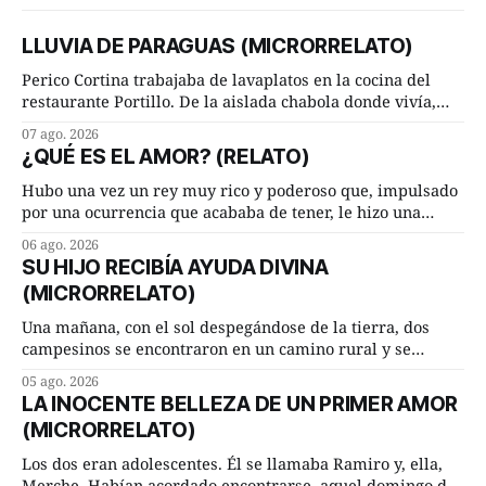
LLUVIA DE PARAGUAS (MICRORRELATO)
Perico Cortina trabajaba de lavaplatos en la cocina del
restaurante Portillo. De la aislada chabola donde vivía,
hasta su lugar de trabajo y viceversa le significaban tres
07 ago. 2026
cuarto de hora andando a buen paso. Cierta noche,
¿QUÉ ES EL AMOR? (RELATO)
terminada su jornada laboral caminaba él hacía su mísera
morada cundo comenzó a llover
Hubo una vez un rey muy rico y poderoso que, impulsado
por una ocurrencia que acababa de tener, le hizo una
inesperada pregunta al más sabio de sus consejeros: —
06 ago. 2026
Dime, hombre sabio, ¿qué es el amor según tú? Su
SU HIJO RECIBÍA AYUDA DIVINA
consejero, que era muy prudente y astuto le respondió de
(MICRORRELATO)
inmediato:
Una mañana, con el sol despegándose de la tierra, dos
campesinos se encontraron en un camino rural y se
detuvieron un momento a hablar. —¿Vienes de regar las
05 ago. 2026
remolachas, Manuel? —quiso saber uno. —Eso acabo de
LA INOCENTE BELLEZA DE UN PRIMER AMOR
hacer, Paco. ¿Cómo va ese maíz tuyo? --se interesó el otro.
(MICRORRELATO)
—De momento mejor
Los dos eran adolescentes. Él se llamaba Ramiro y, ella,
Merche. Habían acordado encontrarse, aquel domingo de