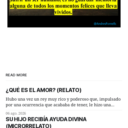
READ MORE
¿QUÉ ES EL AMOR? (RELATO)
Hubo una vez un rey muy rico y poderoso que, impulsado
por una ocurrencia que acababa de tener, le hizo una
inesperada pregunta al más sabio de sus consejeros: —
06 ago. 2026
Dime, hombre sabio, ¿qué es el amor según tú? Su
SU HIJO RECIBÍA AYUDA DIVINA
consejero, que era muy prudente y astuto le respondió de
(MICRORRELATO)
inmediato: