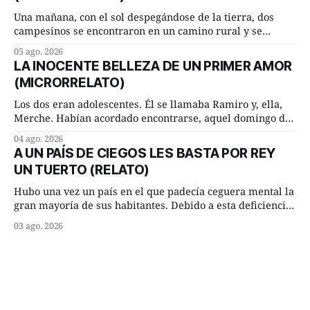
Una mañana, con el sol despegándose de la tierra, dos
campesinos se encontraron en un camino rural y se
detuvieron un momento a hablar. —¿Vienes de regar las
05 ago. 2026
remolachas, Manuel? —quiso saber uno. —Eso acabo de
LA INOCENTE BELLEZA DE UN PRIMER AMOR
hacer, Paco. ¿Cómo va ese maíz tuyo? --se interesó el otro.
(MICRORRELATO)
—De momento mejor
Los dos eran adolescentes. Él se llamaba Ramiro y, ella,
Merche. Habían acordado encontrarse, aquel domingo de
verano, a las ocho de la mañana en “La Herradura”. Un
04 ago. 2026
lugar del río que debía este nombre a la pronunciada
A UN PAÍS DE CIEGOS LES BASTA POR REY
curva que la corriente fluvial presentaba en aquel punto.
UN TUERTO (RELATO)
Habían dispuesto que
Hubo una vez un país en el que padecía ceguera mental la
gran mayoría de sus habitantes. Debido a esta deficiencia,
multitud de ciegos mentales valiéndose de ser muy
03 ago. 2026
superiores en número a los que no padecían ninguna
dificultad visual, decidieron que, para gobernar sus vidas
bastaría y sobraría con