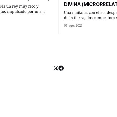
DIVINA (MICRORRELA
ez un rey muy rico y
que, impulsado por una
Una mañana, con el sol desp
 que acababa de tener, le
de la tierra, dos campesinos 
nesperada pregunta al más
encontraron en un camino ru
05 ago. 2026
consejeros: —Dime,
detuvieron un momento a habl
io, ¿qué es el amor según
¿Vienes de regar las remolac
Manuel? —quiso saber uno. —Eso
e respondió de inmediato:
acabo de hacer, Paco. ¿Cómo 
maíz tuyo? --se interesó el otro.
momento mejor