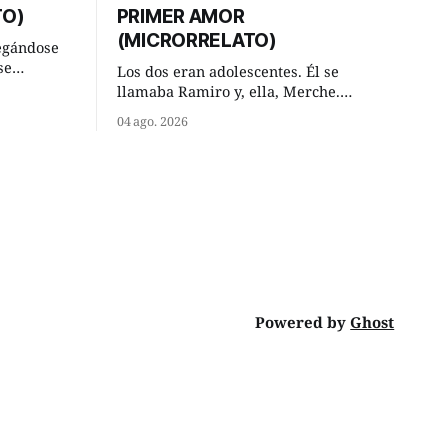
TO)
PRIMER AMOR
(MICRORRELATO)
egándose
se
Los dos eran adolescentes. Él se
ral y se
llamaba Ramiro y, ella, Merche.
ar. —
Habían acordado encontrarse, aquel
04 ago. 2026
has,
domingo de verano, a las ocho de la
mañana en “La Herradura”. Un lugar
va ese
del río que debía este nombre a la
 —De
pronunciada curva que la corriente
fluvial presentaba en aquel punto.
Habían dispuesto que
Powered by
Ghost