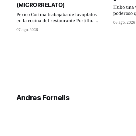
(MICRORRELATO)
Hubo una v
poderoso 
Perico Cortina trabajaba de lavaplatos
ocurrencia
en la cocina del restaurante Portillo. De
06 ago. 2026
hizo una i
la aislada chabola donde vivía, hasta su
07 ago. 2026
sabio de sus 
lugar de trabajo y viceversa le
hombre sab
significaban tres cuarto de hora
tú? Su consejero, que era muy prudente
andando a buen paso. Cierta noche,
y astuto l
terminada su jornada laboral caminaba
él hacía su mísera morada cundo
comenzó a llover
Andres Fornells