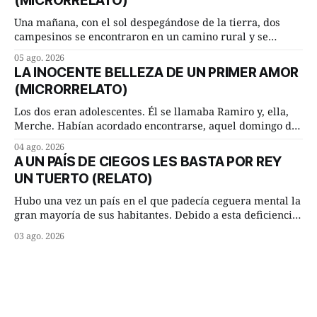
(MICRORRELATO)
inmediato:
Una mañana, con el sol despegándose de la tierra, dos
campesinos se encontraron en un camino rural y se
detuvieron un momento a hablar. —¿Vienes de regar las
05 ago. 2026
remolachas, Manuel? —quiso saber uno. —Eso acabo de
LA INOCENTE BELLEZA DE UN PRIMER AMOR
hacer, Paco. ¿Cómo va ese maíz tuyo? --se interesó el otro.
(MICRORRELATO)
—De momento mejor
Los dos eran adolescentes. Él se llamaba Ramiro y, ella,
Merche. Habían acordado encontrarse, aquel domingo de
verano, a las ocho de la mañana en “La Herradura”. Un
04 ago. 2026
lugar del río que debía este nombre a la pronunciada
A UN PAÍS DE CIEGOS LES BASTA POR REY
curva que la corriente fluvial presentaba en aquel punto.
UN TUERTO (RELATO)
Habían dispuesto que
Hubo una vez un país en el que padecía ceguera mental la
gran mayoría de sus habitantes. Debido a esta deficiencia,
multitud de ciegos mentales valiéndose de ser muy
03 ago. 2026
superiores en número a los que no padecían ninguna
dificultad visual, decidieron que, para gobernar sus vidas
bastaría y sobraría con