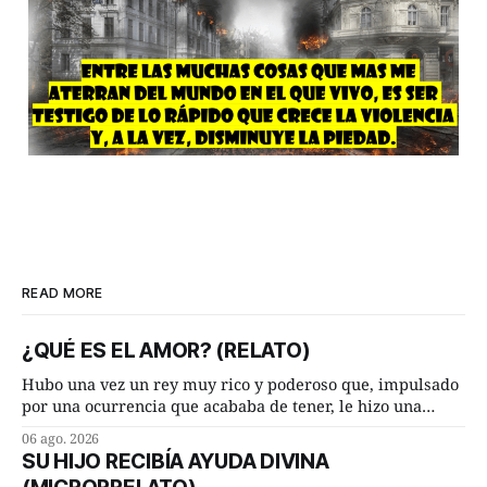
READ MORE
¿QUÉ ES EL AMOR? (RELATO)
Hubo una vez un rey muy rico y poderoso que, impulsado
por una ocurrencia que acababa de tener, le hizo una
inesperada pregunta al más sabio de sus consejeros: —
06 ago. 2026
Dime, hombre sabio, ¿qué es el amor según tú? Su
SU HIJO RECIBÍA AYUDA DIVINA
consejero, que era muy prudente y astuto le respondió de