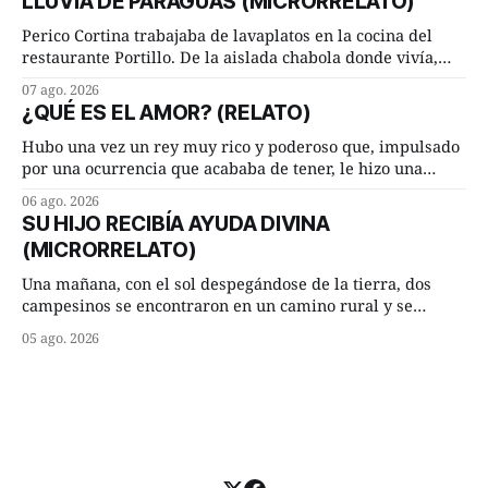
LLUVIA DE PARAGUAS (MICRORRELATO)
discrepancia en un deseo ineluctable por parte de ella.
Lucía Arriate quería que ellos
Perico Cortina trabajaba de lavaplatos en la cocina del
restaurante Portillo. De la aislada chabola donde vivía,
hasta su lugar de trabajo y viceversa le significaban tres
07 ago. 2026
cuarto de hora andando a buen paso. Cierta noche,
¿QUÉ ES EL AMOR? (RELATO)
terminada su jornada laboral caminaba él hacía su mísera
morada cundo comenzó a llover
Hubo una vez un rey muy rico y poderoso que, impulsado
por una ocurrencia que acababa de tener, le hizo una
inesperada pregunta al más sabio de sus consejeros: —
06 ago. 2026
Dime, hombre sabio, ¿qué es el amor según tú? Su
SU HIJO RECIBÍA AYUDA DIVINA
consejero, que era muy prudente y astuto le respondió de
(MICRORRELATO)
inmediato:
Una mañana, con el sol despegándose de la tierra, dos
campesinos se encontraron en un camino rural y se
detuvieron un momento a hablar. —¿Vienes de regar las
05 ago. 2026
remolachas, Manuel? —quiso saber uno. —Eso acabo de
hacer, Paco. ¿Cómo va ese maíz tuyo? --se interesó el otro.
—De momento mejor