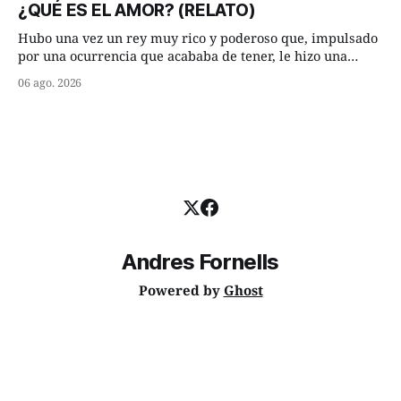
cuarto de hora andando a buen paso. Cierta noche,
¿QUÉ ES EL AMOR? (RELATO)
terminada su jornada laboral caminaba él hacía su mísera
morada cundo comenzó a llover
Hubo una vez un rey muy rico y poderoso que, impulsado
por una ocurrencia que acababa de tener, le hizo una
inesperada pregunta al más sabio de sus consejeros: —
06 ago. 2026
Dime, hombre sabio, ¿qué es el amor según tú? Su
consejero, que era muy prudente y astuto le respondió de
inmediato:
Andres Fornells
Powered by
Ghost