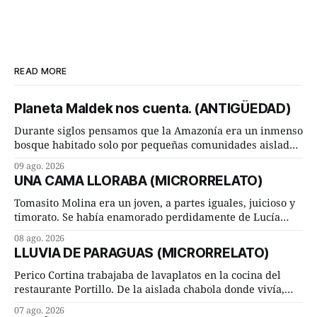
READ MORE
Planeta Maldek nos cuenta. (ANTIGÜEDAD)
Durante siglos pensamos que la Amazonía era un inmenso
bosque habitado solo por pequeñas comunidades aisladas.
Hoy, la ciencia acaba de demostrar que esa historia estaba
09 ago. 2026
incompleta. Un equipo internacional de arqueólogos,
UNA CAMA LLORABA (MICRORRELATO)
liderado por el investigador finlandés Martti Pärssinen,
de la Universidad de Helsinki, junto con especialistas de
Tomasito Molina era un joven, a partes iguales, juicioso y
Brasil y
timorato. Se había enamorado perdidamente de Lucía
Arriate y ella le correspondía. En los placeres de cama, a
08 ago. 2026
ambos les iba de maravilla. Pero mantenían absoluta
LLUVIA DE PARAGUAS (MICRORRELATO)
discrepancia en un deseo ineluctable por parte de ella.
Lucía Arriate quería que ellos
Perico Cortina trabajaba de lavaplatos en la cocina del
restaurante Portillo. De la aislada chabola donde vivía,
hasta su lugar de trabajo y viceversa le significaban tres
07 ago. 2026