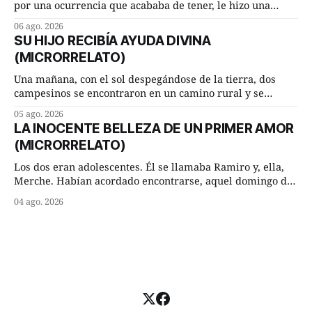
por una ocurrencia que acababa de tener, le hizo una
inesperada pregunta al más sabio de sus consejeros: —
06 ago. 2026
Dime, hombre sabio, ¿qué es el amor según tú? Su
SU HIJO RECIBÍA AYUDA DIVINA
consejero, que era muy prudente y astuto le respondió de
(MICRORRELATO)
inmediato:
Una mañana, con el sol despegándose de la tierra, dos
campesinos se encontraron en un camino rural y se
detuvieron un momento a hablar. —¿Vienes de regar las
05 ago. 2026
remolachas, Manuel? —quiso saber uno. —Eso acabo de
LA INOCENTE BELLEZA DE UN PRIMER AMOR
hacer, Paco. ¿Cómo va ese maíz tuyo? --se interesó el otro.
(MICRORRELATO)
—De momento mejor
Los dos eran adolescentes. Él se llamaba Ramiro y, ella,
Merche. Habían acordado encontrarse, aquel domingo de
verano, a las ocho de la mañana en “La Herradura”. Un
04 ago. 2026
lugar del río que debía este nombre a la pronunciada
curva que la corriente fluvial presentaba en aquel punto.
Habían dispuesto que