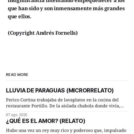
insignificancia intentando empequeñecer a los
que han sido y son inmensamente más grandes
que ellos.
(Copyright Andrés Fornells)
READ MORE
LLUVIA DE PARAGUAS (MICRORRELATO)
Perico Cortina trabajaba de lavaplatos en la cocina del
restaurante Portillo. De la aislada chabola donde vivía,
hasta su lugar de trabajo y viceversa le significaban tres
07 ago. 2026
cuarto de hora andando a buen paso. Cierta noche,
¿QUÉ ES EL AMOR? (RELATO)
terminada su jornada laboral caminaba él hacía su mísera
morada cundo comenzó a llover
Hubo una vez un rey muy rico y poderoso que, impulsado