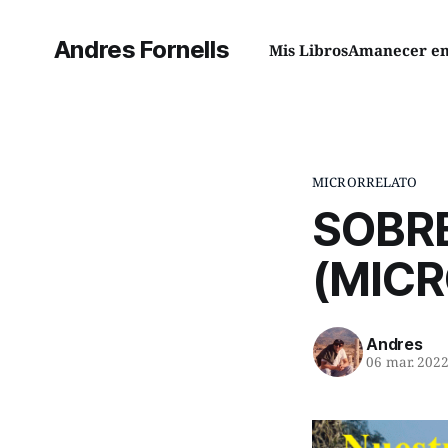
Andres Fornells
Mis Libros
Amanecer en 
MICRORRELATO
SOBRE
(MIC
Andres
06 mar. 202