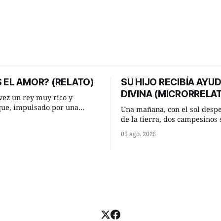
 EL AMOR? (RELATO)
SU HIJO RECIBÍA AYU
DIVINA (MICRORRELA
ez un rey muy rico y
que, impulsado por una
Una mañana, con el sol desp
 que acababa de tener, le
de la tierra, dos campesinos 
nesperada pregunta al más
encontraron en un camino ru
05 ago. 2026
consejeros: —Dime,
detuvieron un momento a habl
io, ¿qué es el amor según
¿Vienes de regar las remolac
Manuel? —quiso saber uno. —Eso
e respondió de inmediato:
acabo de hacer, Paco. ¿Cómo 
maíz tuyo? --se interesó el otro.
momento mejor