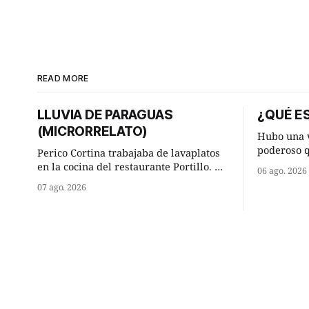
READ MORE
LLUVIA DE PARAGUAS
¿QUÉ ES
(MICRORRELATO)
Hubo una v
poderoso 
Perico Cortina trabajaba de lavaplatos
ocurrencia
en la cocina del restaurante Portillo. De
06 ago. 2026
hizo una i
la aislada chabola donde vivía, hasta su
07 ago. 2026
sabio de sus 
lugar de trabajo y viceversa le
hombre sab
significaban tres cuarto de hora
tú? Su consejero, que era muy prudente
andando a buen paso. Cierta noche,
y astuto l
terminada su jornada laboral caminaba
él hacía su mísera morada cundo
comenzó a llover