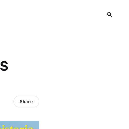
AS
Share