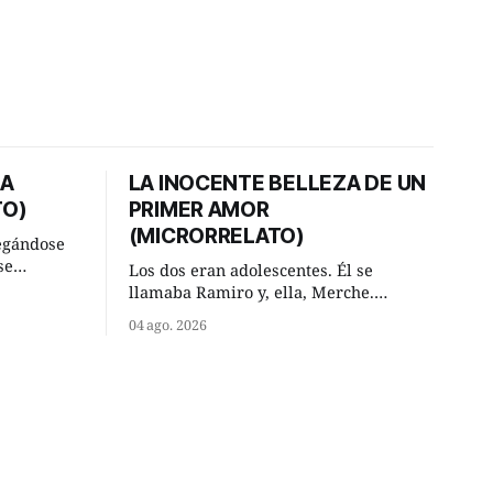
DA
LA INOCENTE BELLEZA DE UN
TO)
PRIMER AMOR
(MICRORRELATO)
egándose
se
Los dos eran adolescentes. Él se
ral y se
llamaba Ramiro y, ella, Merche.
ar. —
Habían acordado encontrarse, aquel
04 ago. 2026
has,
domingo de verano, a las ocho de la
mañana en “La Herradura”. Un lugar
va ese
del río que debía este nombre a la
 —De
pronunciada curva que la corriente
fluvial presentaba en aquel punto.
Habían dispuesto que