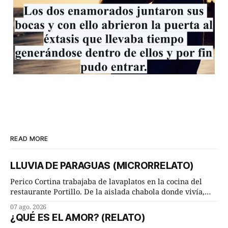
READ MORE
LLUVIA DE PARAGUAS (MICRORRELATO)
Perico Cortina trabajaba de lavaplatos en la cocina del
restaurante Portillo. De la aislada chabola donde vivía,
hasta su lugar de trabajo y viceversa le significaban tres
07 ago. 2026
cuarto de hora andando a buen paso. Cierta noche,
¿QUÉ ES EL AMOR? (RELATO)
terminada su jornada laboral caminaba él hacía su mísera