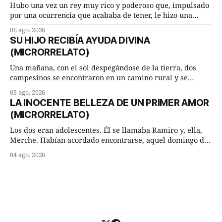
morada cundo comenzó a llover
Hubo una vez un rey muy rico y poderoso que, impulsado
por una ocurrencia que acababa de tener, le hizo una
inesperada pregunta al más sabio de sus consejeros: —
06 ago. 2026
Dime, hombre sabio, ¿qué es el amor según tú? Su
SU HIJO RECIBÍA AYUDA DIVINA
consejero, que era muy prudente y astuto le respondió de
(MICRORRELATO)
inmediato:
Una mañana, con el sol despegándose de la tierra, dos
campesinos se encontraron en un camino rural y se
detuvieron un momento a hablar. —¿Vienes de regar las
05 ago. 2026
remolachas, Manuel? —quiso saber uno. —Eso acabo de
LA INOCENTE BELLEZA DE UN PRIMER AMOR
hacer, Paco. ¿Cómo va ese maíz tuyo? --se interesó el otro.
(MICRORRELATO)
—De momento mejor
Los dos eran adolescentes. Él se llamaba Ramiro y, ella,
Merche. Habían acordado encontrarse, aquel domingo de
verano, a las ocho de la mañana en “La Herradura”. Un
04 ago. 2026
lugar del río que debía este nombre a la pronunciada
curva que la corriente fluvial presentaba en aquel punto.
Habían dispuesto que