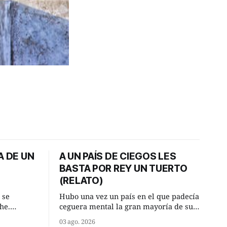
A DE UN
A UN PAÍS DE CIEGOS LES
BASTA POR REY UN TUERTO
(RELATO)
 se
Hubo una vez un país en el que padecía
he.
ceguera mental la gran mayoría de sus
, aquel
habitantes. Debido a esta deficiencia,
03 ago. 2026
o de la
multitud de ciegos mentales valiéndose