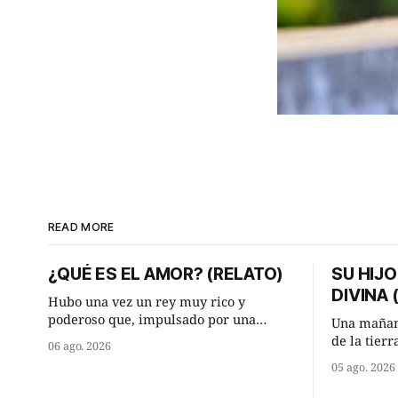
READ MORE
¿QUÉ ES EL AMOR? (RELATO)
SU HIJO
DIVINA
Hubo una vez un rey muy rico y
poderoso que, impulsado por una
Una mañan
ocurrencia que acababa de tener, le
de la tier
06 ago. 2026
hizo una inesperada pregunta al más
encontraro
05 ago. 2026
sabio de sus consejeros: —Dime,
detuvieron
hombre sabio, ¿qué es el amor según
¿Vienes de