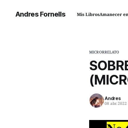
Andres Fornells
Mis Libros
Amanecer en 
MICRORRELATO
SOBR
(MIC
Andres
08 abr. 2022