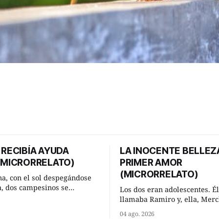
 RECIBÍA AYUDA
LA INOCENTE BELLEZ
 (MICRORRELATO)
PRIMER AMOR
(MICRORRELATO)
a, con el sol despegándose
ra, dos campesinos se
Los dos eran adolescentes. Él
n en un camino rural y se
llamaba Ramiro y, ella, Merc
 un momento a hablar. —
Habían acordado encontrarse
04 ago. 2026
 regar las remolachas,
domingo de verano, a las och