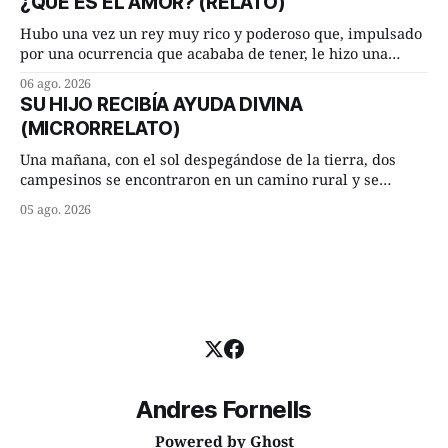
¿QUÉ ES EL AMOR? (RELATO)
terminada su jornada laboral caminaba él hacía su mísera
morada cundo comenzó a llover
Hubo una vez un rey muy rico y poderoso que, impulsado
por una ocurrencia que acababa de tener, le hizo una
inesperada pregunta al más sabio de sus consejeros: —
06 ago. 2026
Dime, hombre sabio, ¿qué es el amor según tú? Su
SU HIJO RECIBÍA AYUDA DIVINA
consejero, que era muy prudente y astuto le respondió de
(MICRORRELATO)
inmediato:
Una mañana, con el sol despegándose de la tierra, dos
campesinos se encontraron en un camino rural y se
detuvieron un momento a hablar. —¿Vienes de regar las
05 ago. 2026
remolachas, Manuel? —quiso saber uno. —Eso acabo de
hacer, Paco. ¿Cómo va ese maíz tuyo? --se interesó el otro.
—De momento mejor
Andres Fornells
Powered by
Ghost