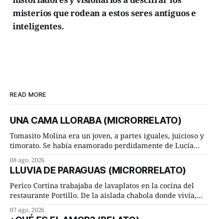
misterios que rodean a estos seres antiguos e
inteligentes.
READ MORE
UNA CAMA LLORABA (MICRORRELATO)
Tomasito Molina era un joven, a partes iguales, juicioso y
timorato. Se había enamorado perdidamente de Lucía
Arriate y ella le correspondía. En los placeres de cama, a
08 ago. 2026
ambos les iba de maravilla. Pero mantenían absoluta
LLUVIA DE PARAGUAS (MICRORRELATO)
discrepancia en un deseo ineluctable por parte de ella.
Lucía Arriate quería que ellos
Perico Cortina trabajaba de lavaplatos en la cocina del
restaurante Portillo. De la aislada chabola donde vivía,
hasta su lugar de trabajo y viceversa le significaban tres
07 ago. 2026
cuarto de hora andando a buen paso. Cierta noche,